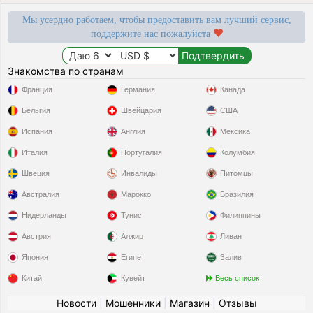
Мы усердно работаем, чтобы предоставить вам лучший сервис,
поддержите нас пожалуйста
Знакомства по странам
Франция
Германия
Канада
Бельгия
Швейцария
США
Испания
Англия
Мексика
Италия
Португалия
Колумбия
Швеция
Инвалиды
Питомцы
Австралия
Марокко
Бразилия
Нидерланды
Тунис
Филиппины
Австрия
Алжир
Ливан
Япония
Египет
Залив
Китай
Кувейт
Весь список
Новости
|
Мошенники
|
Магазин
|
Отзывы