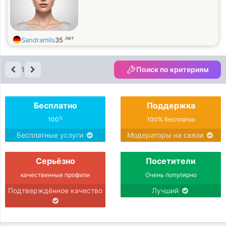
лет
Sandramils
35
1
Поиск по критериям
Бесплатно
Поддержка
%
100
100% бесплатно
Бесплатные услуги
Модераторы на связи
Серьёзно
Посетители
качественные профили
Очень популярно
Подтверждённое качество
Лучший