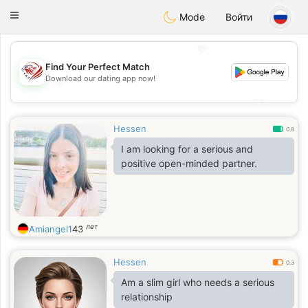
States
Dating
Toggle
Mode
Войти
navigation
💖
Find Your Perfect Match
Download our dating app now!
💖
💕
💕
Hessen
0.8
I am looking for a serious and
positive open-minded partner.
лет
Amiangel1
43
Hessen
0.3
Am a slim girl who needs a serious
relationship