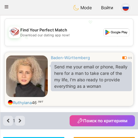
States
Dating
Toggle
Mode
Войти
navigation
💖
Find Your Perfect Match
Download our dating app now!
💖
💕
💕
Baden-Württemberg
0.5
Send me your email or phone, Really
here for a man to take care of the
my life, I'm also ready to provide
everything as a woman
лет
Ruthyiana
46
1
Поиск по критериям