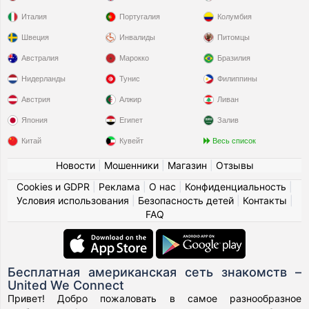
Италия
Португалия
Колумбия
Швеция
Инвалиды
Питомцы
Австралия
Марокко
Бразилия
Нидерланды
Тунис
Филиппины
Австрия
Алжир
Ливан
Япония
Египет
Залив
Китай
Кувейт
Весь список
Новости
|
Мошенники
|
Магазин
|
Отзывы
Cookies и GDPR
|
Реклама
|
О нас
|
Конфиденциальность
|
Условия использования
|
Безопасность детей
|
Контакты
|
FAQ
Бесплатная американская сеть знакомств –
United We Connect
Привет! Добро пожаловать в самое разнообразное