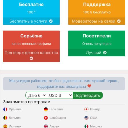
Бесплатно
Поддержка
%
100
100% бесплатно
Бесплатные услуги
Модераторы на связи
Серьёзно
Посетители
качественные профили
Очень популярно
Подтверждённое качество
Лучший
Мы усердно работаем, чтобы предоставить вам лучший сервис,
поддержите нас пожалуйста
Знакомства по странам
Франция
Германия
Канада
Бельгия
Швейцария
США
Испания
Англия
Мексика