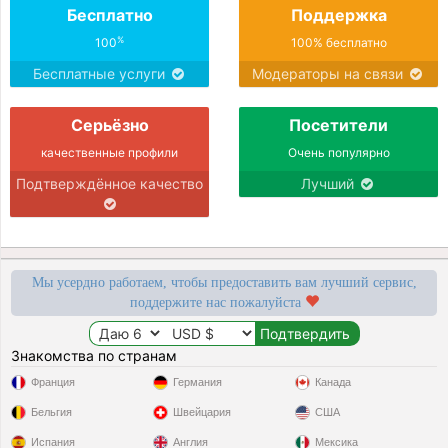
Бесплатно
Поддержка
%
100
100% бесплатно
Бесплатные услуги
Модераторы на связи
Серьёзно
Посетители
качественные профили
Очень популярно
Подтверждённое качество
Лучший
Мы усердно работаем, чтобы предоставить вам лучший сервис,
поддержите нас пожалуйста
Знакомства по странам
Франция
Германия
Канада
Бельгия
Швейцария
США
Испания
Англия
Мексика