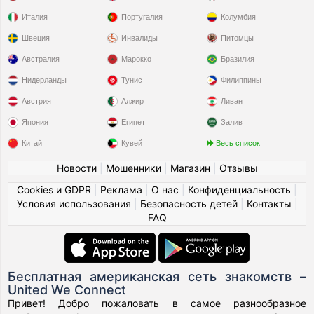
Италия
Португалия
Колумбия
Швеция
Инвалиды
Питомцы
Австралия
Марокко
Бразилия
Нидерланды
Тунис
Филиппины
Австрия
Алжир
Ливан
Япония
Египет
Залив
Китай
Кувейт
Весь список
Новости
|
Мошенники
|
Магазин
|
Отзывы
Cookies и GDPR
|
Реклама
|
О нас
|
Конфиденциальность
|
Условия использования
|
Безопасность детей
|
Контакты
|
FAQ
Бесплатная американская сеть знакомств –
United We Connect
Привет! Добро пожаловать в самое разнообразное