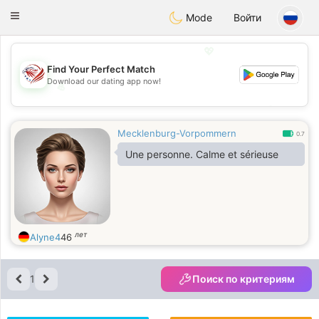
States
Dating
Toggle
Mode
Войти
navigation
💖
Find Your Perfect Match
Download our dating app now!
💖
💕
💕
Mecklenburg-Vorpommern
0.7
Une personne. Calme et sérieuse
лет
Alyne4
46
1
Поиск по критериям