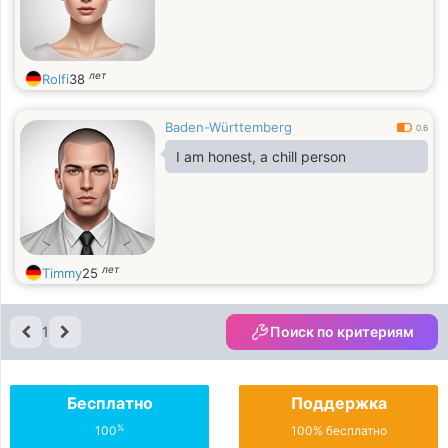
лет
Rolfi
38
Baden-Württemberg
0.6
I am honest, a chill person
лет
Timmy
25
1
Поиск по критериям
Бесплатно
Поддержка
%
100
100% бесплатно