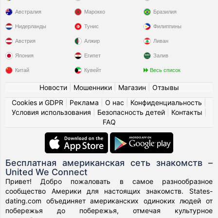
Австралия
Марокко
Бразилия
Нидерланды
Тунис
Филиппины
Австрия
Алжир
Ливан
Япония
Египет
Залив
Китай
Кувейт
Весь список
Новости
|
Мошенники
|
Магазин
|
Отзывы
Cookies и GDPR
|
Реклама
|
О нас
|
Конфиденциальность
|
Условия использования
|
Безопасность детей
|
Контакты
|
FAQ
Бесплатная американская сеть знакомств –
United We Connect
Привет! Добро пожаловать в самое разнообразное
сообщество Америки для настоящих знакомств. States-
dating.com объединяет американских одиноких людей от
побережья до побережья, отмечая культурное