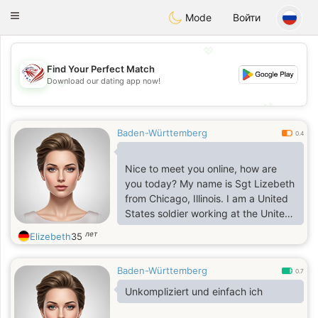
States
Dating
Toggle
Mode
Войти
navigation
💖
Find Your Perfect Match
Download our dating app now!
💖
💕
💕
Baden-Württemberg
0.4
Nice to meet you online, how are
you today? My name is Sgt Lizebeth
from Chicago, Illinois. I am a United
States soldier working at the United
Nations peacekeeping troop in
лет
Elizebeth
35
Somalia in the war against terrorism,
I am very busy with duty. Can we
Baden-Württemberg
talk via google chat.
0.7
Unkompliziert und einfach ich