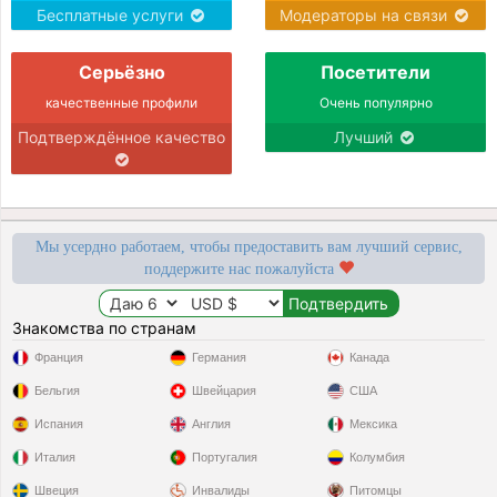
Бесплатные услуги
Модераторы на связи
Серьёзно
Посетители
качественные профили
Очень популярно
Подтверждённое качество
Лучший
Мы усердно работаем, чтобы предоставить вам лучший сервис,
поддержите нас пожалуйста
Знакомства по странам
Франция
Германия
Канада
Бельгия
Швейцария
США
Испания
Англия
Мексика
Италия
Португалия
Колумбия
Швеция
Инвалиды
Питомцы