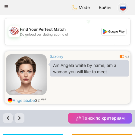
States
Dating
Toggle
Mode
Войти
navigation
💖
Find Your Perfect Match
Download our dating app now!
💖
💕
💕
Saxony
0.4
Am Angela white by name, am a
woman you will like to meet
лет
Angelababe
32
1
Поиск по критериям