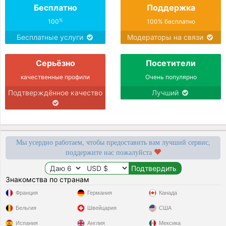
Бесплатно
Поддержка
%
100
100% бесплатно
Бесплатные услуги
Модераторы на связи
Серьёзно
Посетители
качественные профили
Очень популярно
Подтверждённое качество
Лучший
Мы усердно работаем, чтобы предоставить вам лучший сервис,
поддержите нас пожалуйста
Знакомства по странам
Франция
Германия
Канада
Бельгия
Швейцария
США
Испания
Англия
Мексика