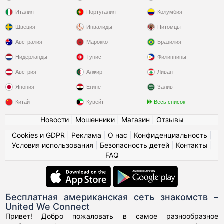
Италия
Португалия
Колумбия
Швеция
Инвалиды
Питомцы
Австралия
Марокко
Бразилия
Нидерланды
Тунис
Филиппины
Австрия
Алжир
Ливан
Япония
Египет
Залив
Китай
Кувейт
Весь список
Новости
|
Мошенники
|
Магазин
|
Отзывы
Cookies и GDPR
|
Реклама
|
О нас
|
Конфиденциальность
|
Условия использования
|
Безопасность детей
|
Контакты
|
FAQ
Бесплатная американская сеть знакомств –
United We Connect
Привет! Добро пожаловать в самое разнообразное