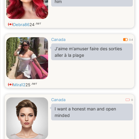
him
лет
Debra86
24
Canada
0.4
J'aime m'amuser faire des sorties
aller à la plage
лет
Mira12
25
Canada
0
I want a honest man and open
minded