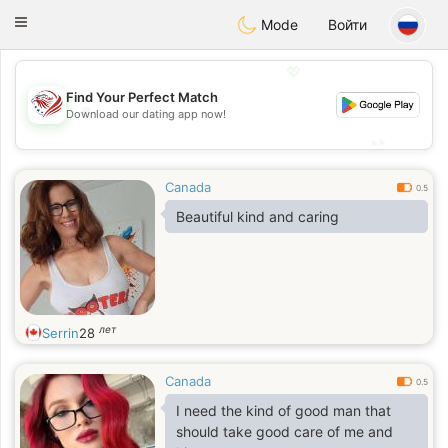
States
Dating
Toggle
Mode
Войти
navigation
💖
Find Your Perfect Match
💖
Download our dating app now!
💕
💕
Canada
0.5
Beautiful kind and caring
лет
Serrin
28
Canada
0.5
I need the kind of good man that
should take good care of me and