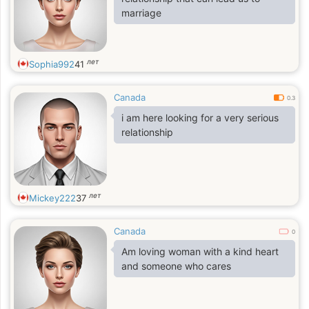
marriage
лет
Sophia992
41
Canada
0.3
i am here looking for a very serious
relationship
лет
Mickey222
37
Canada
0
Am loving woman with a kind heart
and someone who cares