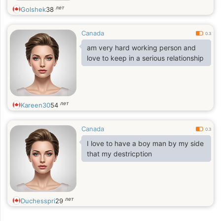
лет
Golshek
38
Canada
0.3
am very hard working person and
love to keep in a serious relationship
лет
Kareen30
54
Canada
0.3
I love to have a boy man by my side
that my destricption
лет
Duchesspri
29