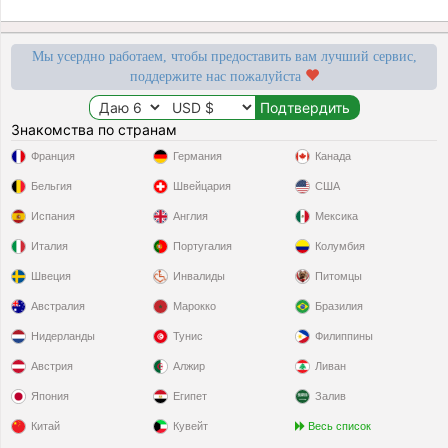
Мы усердно работаем, чтобы предоставить вам лучший сервис,
поддержите нас пожалуйста
Знакомства по странам
Франция
Германия
Канада
Бельгия
Швейцария
США
Испания
Англия
Мексика
Италия
Португалия
Колумбия
Швеция
Инвалиды
Питомцы
Австралия
Марокко
Бразилия
Нидерланды
Тунис
Филиппины
Австрия
Алжир
Ливан
Япония
Египет
Залив
Китай
Кувейт
Весь список