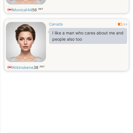
лет
Monica144
56
Canada
0.3
I like a man who cares about me and
people also too
лет
Atkinsbene
38