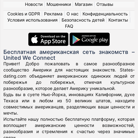
Новости
|
Мошенники
|
Магазин
|
Отзывы
Cookies и GDPR
|
Реклама
|
О нас
|
Конфиденциальность
|
Условия использования
|
Безопасность детей
|
Контакты
|
FAQ
Бесплатная американская сеть знакомств –
United We Connect
Привет! Добро пожаловать в самое разнообразное
сообщество Америки для настоящих знакомств. States-
dating.com объединяет американских одиноких людей от
побережья до побережья, отмечая культурное
разнообразие, которое делает Америку уникальной.
Будь вы в суете Нью-Йорка, инновациях Калифорнии, духе
Техаса или в любом из 50 великих штатов, находите
совместимых американцев, разделяющих ваши ценности и
мечты.
Испытайте нашу полностью бесплатную платформу, которая
воплощает американские ценности возможностей,
разнообразия и стремления к счастью через значимые
связи.