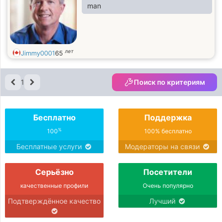
man
лет
Jimmy0001
65
1
Поиск по критериям
Бесплатно
Поддержка
%
100
100% бесплатно
Бесплатные услуги
Модераторы на связи
Серьёзно
Посетители
качественные профили
Очень популярно
Подтверждённое качество
Лучший