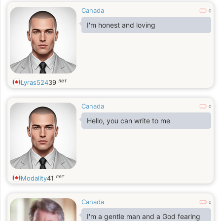
Canada
0
I'm honest and loving
лет
Lyras524
39
Canada
0
Hello, you can write to me
лет
Modality
41
Canada
0
I'm a gentle man and a God fearing