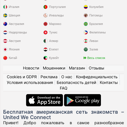
Италия
Португалия
Колумбия
Швеция
Инвалиды
Питомцы
Австралия
Марокко
Бразилия
Нидерланды
Тунис
Филиппины
Австрия
Алжир
Ливан
Япония
Египет
Залив
Китай
Кувейт
Весь список
Новости
|
Мошенники
|
Магазин
|
Отзывы
Cookies и GDPR
|
Реклама
|
О нас
|
Конфиденциальность
|
Условия использования
|
Безопасность детей
|
Контакты
|
FAQ
Бесплатная американская сеть знакомств –
United We Connect
Привет! Добро пожаловать в самое разнообразное