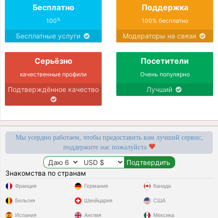
Бесплатно
Поддержка
%
100
100% бесплатно
Бесплатные услуги
Модераторы на связи
Серьёзно
Посетители
качественные профили
Очень популярно
Подтверждённое качество
Лучший
Мы усердно работаем, чтобы предоставить вам лучший сервис,
поддержите нас пожалуйста
Знакомства по странам
Франция
Германия
Канада
Бельгия
Швейцария
США
Испания
Англия
Мексика