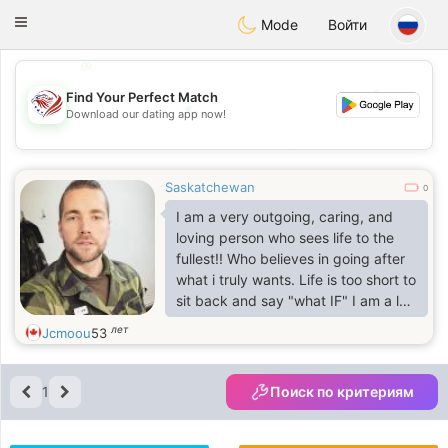
States
Dating
Toggle
Mode
Войти
navigation
💖
💕
Find Your Perfect Match
💕
Download our dating app now!
💖
Saskatchewan
0
I am a very outgoing, caring, and
loving person who sees life to the
fullest!! Who believes in going after
what i truly wants. Life is too short to
sit back and say "what IF" I am a lot
of fun, but I do have values. More
лет
Jcmoou
53
about me, I am 6feet 0 inches tall,
straight forward person,
1
Поиск по критериям