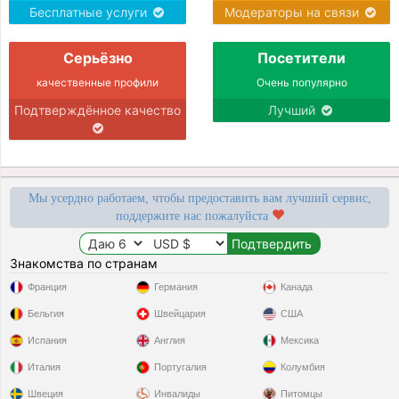
Бесплатные услуги
Модераторы на связи
Серьёзно
Посетители
качественные профили
Очень популярно
Подтверждённое качество
Лучший
Мы усердно работаем, чтобы предоставить вам лучший сервис,
поддержите нас пожалуйста
Знакомства по странам
Франция
Германия
Канада
Бельгия
Швейцария
США
Испания
Англия
Мексика
Италия
Португалия
Колумбия
Швеция
Инвалиды
Питомцы