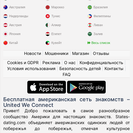
Австралия
Марокко
Бразилия
Нидерланды
Тунис
Филиппины
Австрия
Алжир
Ливан
Япония
Египет
Залив
Китай
Кувейт
Весь список
Новости
|
Мошенники
|
Магазин
|
Отзывы
Cookies и GDPR
|
Реклама
|
О нас
|
Конфиденциальность
|
Условия использования
|
Безопасность детей
|
Контакты
|
FAQ
Бесплатная американская сеть знакомств –
United We Connect
Привет! Добро пожаловать в самое разнообразное
сообщество Америки для настоящих знакомств. States-
dating.com объединяет американских одиноких людей от
побережья до побережья, отмечая культурное