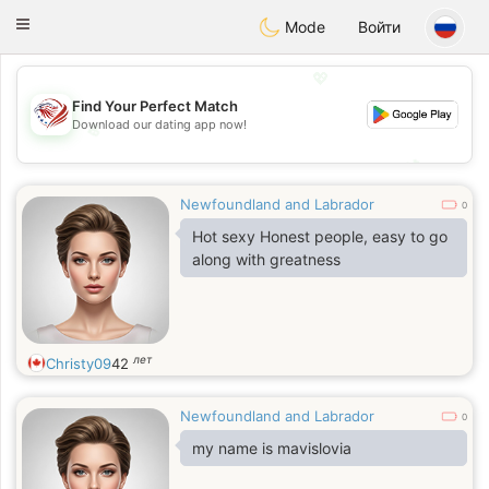
States
Dating
Toggle
Mode
Войти
navigation
💖
Find Your Perfect Match
Download our dating app now!
💖
💕
💕
Newfoundland and Labrador
0
Hot sexy Honest people, easy to go
along with greatness
лет
Christy09
42
Newfoundland and Labrador
0
my name is mavislovia