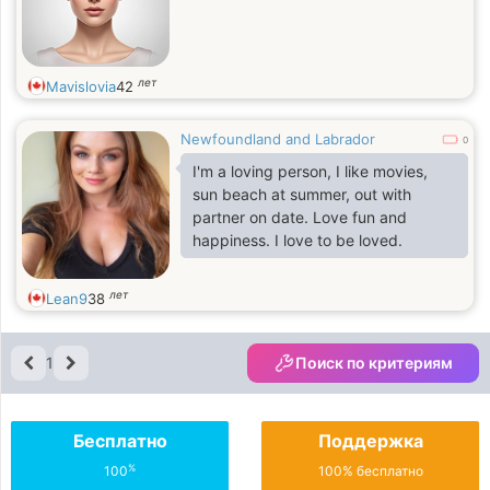
лет
Mavislovia
42
Newfoundland and Labrador
0
I'm a loving person, I like movies,
sun beach at summer, out with
partner on date. Love fun and
happiness. I love to be loved.
лет
Lean9
38
1
Поиск по критериям
Бесплатно
Поддержка
%
100
100% бесплатно