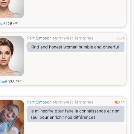
лет
la51
26
Fort Simpson
Northwest Territories
0
Kind and honest woman humble and cheerful
лет
lina50
38
Fort Simpson
Northwest Territories
0.5
je m'inscrire pour faire la connaissance et non
seul pour enrichir nos différences