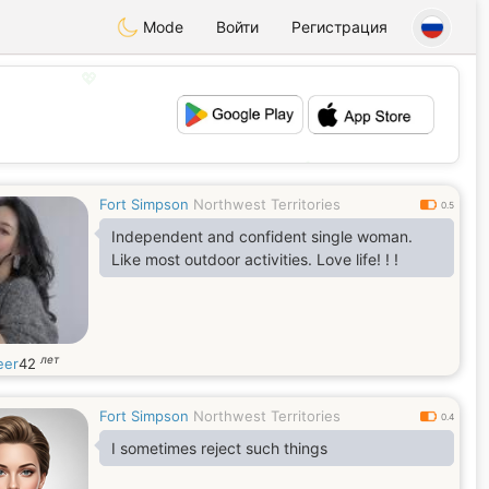
Mode
Войти
Регистрация
💖
💕
Fort Simpson
Northwest Territories
0.5
Independent and confident single woman.
Like most outdoor activities. Love life! ! !
лет
eer
42
Fort Simpson
Northwest Territories
0.4
I sometimes reject such things