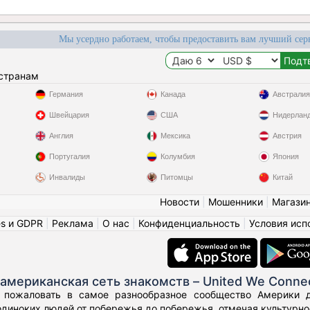
Мы усердно работаем, чтобы предоставить вам лучший сер
 странам
Германия
Канада
Австралия
Швейцария
США
Нидерлан
Англия
Мексика
Австрия
Португалия
Колумбия
Япония
Инвалиды
Питомцы
Китай
Новости
|
Мошенники
|
Магази
es и GDPR
|
Реклама
|
О нас
|
Конфиденциальность
|
Условия исп
американская сеть знакомств – United We Conne
 пожаловать в самое разнообразное сообщество Америки дл
диноких людей от побережья до побережья, отмечая культурное