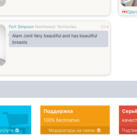
Djibri
Fort Simpson
Northwest Territories
0
Aiam Jonii Very beautiful and has beautiful
breasts
Поддержка
Серьё
100% бесплатно
качес
услуги
Модераторы на связи
Подтв