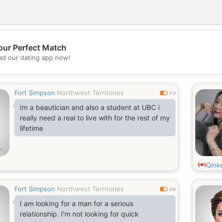
our Perfect Match
💖
d our dating app now!
💕
Fort Simpson
Northwest Territories
0.3
Im a beautician and also a student at UBC i
really need a real to live with for the rest of my
lifetime
Qink
Fort Simpson
Northwest Territories
0.6
I am looking for a man for a serious
relationship. I'm not looking for quick