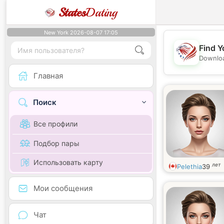
States
Dating
New York 2026-08-07 17:05
Find Y
Downloa
Главная
Поиск
Все профили
Подбор пары
Использовать карту
лет
Pelethia
39
Мои сообщения
Чат