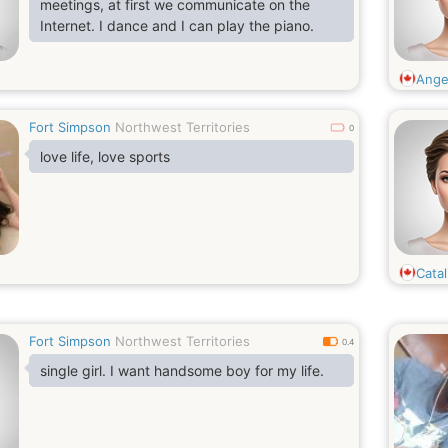
meetings, at first we communicate on the
Internet. I dance and I can play the piano.
Ange
Fort Simpson
Northwest Territories
0
love life, love sports
Cata
Fort Simpson
Northwest Territories
0.4
single girl. I want handsome boy for my life.