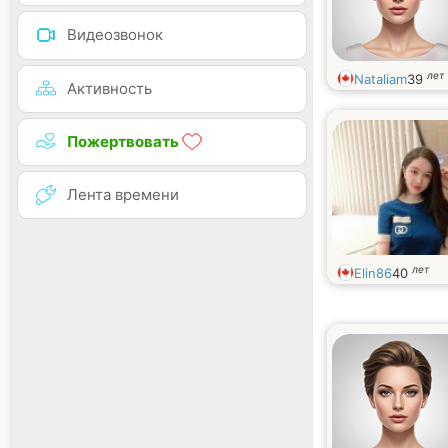
Видеозвонок
лет
Nataliam
39
Активность
Пожертвовать
Лента времени
лет
Elin86
40