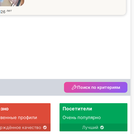
лет
l
26
Поиск по критериям
зно
Посетители
твенные профили
Очень популярно
ерждённое качество
Лучший