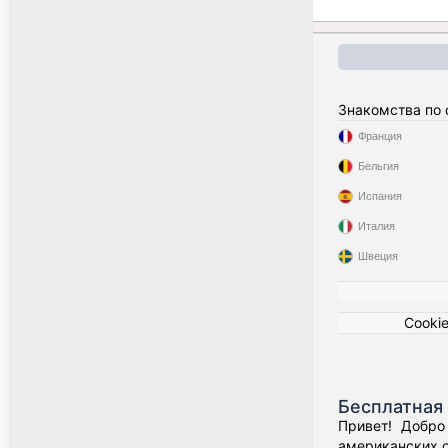
Знакомства по
Франция
Бельгия
Испания
Италия
Швеция
Cooki
Бесплатная 
Привет! Добро
американских о