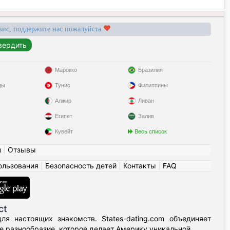
вис, поддержите нас пожалуйста
Марокко
Бразилия
ды
Тунис
Филиппины
Алжир
Ливан
Египет
Залив
Кувейт
Весь список
н
|
Отзывы
ользования
|
Безопасность детей
|
Контакты
|
FAQ
ct
я настоящих знакомств. States-dating.com объединяет
 разнообразие, которое делает Америку уникальной.