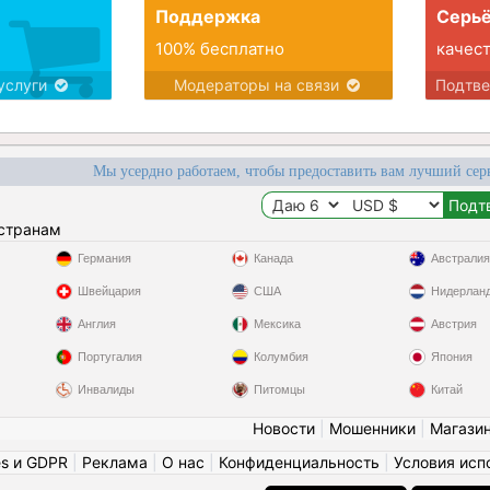
Поддержка
Серьё
100% бесплатно
качес
услуги
Модераторы на связи
Подтв
Мы усердно работаем, чтобы предоставить вам лучший сер
 странам
Германия
Канада
Австралия
Швейцария
США
Нидерлан
Англия
Мексика
Австрия
Португалия
Колумбия
Япония
Инвалиды
Питомцы
Китай
Новости
|
Мошенники
|
Магази
es и GDPR
|
Реклама
|
О нас
|
Конфиденциальность
|
Условия исп