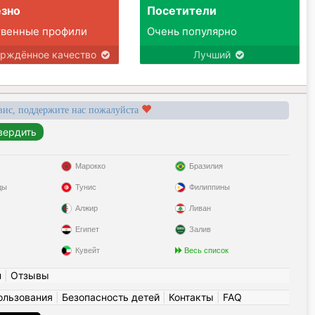
зно
Посетители
твенные профили
Очень популярно
ерждённое качество
Лучший
вис, поддержите нас пожалуйста
Марокко
Бразилия
ды
Тунис
Филиппины
Алжир
Ливан
Египет
Залив
Кувейт
Весь список
н
|
Отзывы
ользования
|
Безопасность детей
|
Контакты
|
FAQ