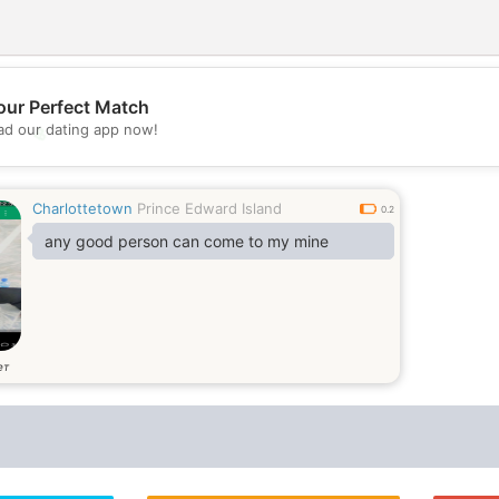
our Perfect Match
d our dating app now!
💖
💕
Charlottetown
Prince Edward Island
0.2
any good person can come to my mine
ет