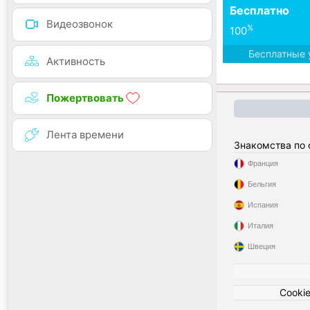
Бесплатно
Видеозвонок
%
100
Бесплатные 
Активность
Пожертвовать
Лента времени
Знакомства по
Франция
Бельгия
Испания
Италия
Швеция
Cooki