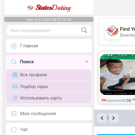
States
Dating
New York 2026-08-07 16:32
Find Y
Downloa
Главная
Поиск
Все профили
Подбор пары
Использовать карту
л
Joenice90
39
Мои сообщения
1
Чат