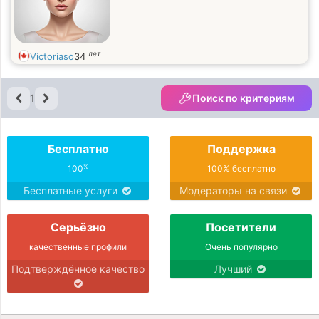
лет
Victoriaso
34
1
Поиск по критериям
Бесплатно
Поддержка
%
100
100% бесплатно
Бесплатные услуги
Модераторы на связи
Серьёзно
Посетители
качественные профили
Очень популярно
Подтверждённое качество
Лучший