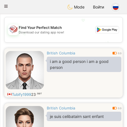
States
Dating
Toggle
Mode
Войти
navigation
💖
Find Your Perfect Match
Download our dating app now!
💖
💕
💕
British Columbia
0.3
i am a good person i am a good
person
лет
Tubify1999
23
British Columbia
0.3
je suis celibatairn sant enfant