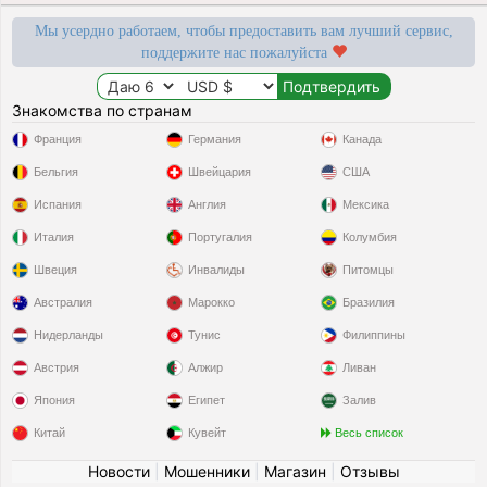
Мы усердно работаем, чтобы предоставить вам лучший сервис,
поддержите нас пожалуйста
Знакомства по странам
Франция
Германия
Канада
Бельгия
Швейцария
США
Испания
Англия
Мексика
Италия
Португалия
Колумбия
Швеция
Инвалиды
Питомцы
Австралия
Марокко
Бразилия
Нидерланды
Тунис
Филиппины
Австрия
Алжир
Ливан
Япония
Египет
Залив
Китай
Кувейт
Весь список
Новости
|
Мошенники
|
Магазин
|
Отзывы