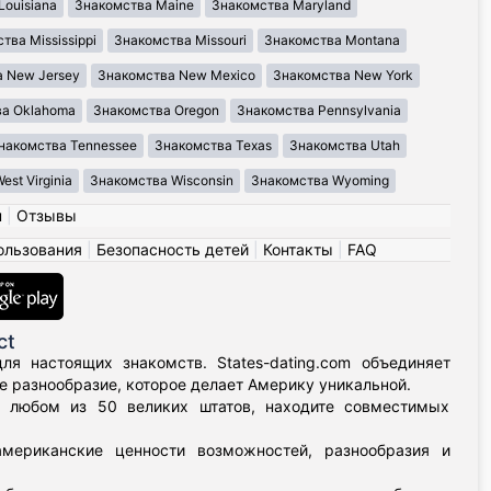
Louisiana
Знакомства Maine
Знакомства Maryland
тва Mississippi
Знакомства Missouri
Знакомства Montana
 New Jersey
Знакомства New Mexico
Знакомства New York
ва Oklahoma
Знакомства Oregon
Знакомства Pennsylvania
накомства Tennessee
Знакомства Texas
Знакомства Utah
st Virginia
Знакомства Wisconsin
Знакомства Wyoming
н
|
Отзывы
ользования
|
Безопасность детей
|
Контакты
|
FAQ
ct
я настоящих знакомств. States-dating.com объединяет
 разнообразие, которое делает Америку уникальной.
в любом из 50 великих штатов, находите совместимых
мериканские ценности возможностей, разнообразия и