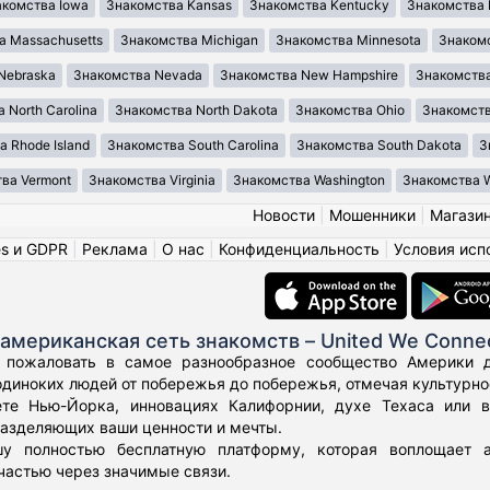
акомства Iowa
Знакомства Kansas
Знакомства Kentucky
Знакомства 
а Massachusetts
Знакомства Michigan
Знакомства Minnesota
Знакомс
Nebraska
Знакомства Nevada
Знакомства New Hampshire
Знакомства
 North Carolina
Знакомства North Dakota
Знакомства Ohio
Знакомст
 Rhode Island
Знакомства South Carolina
Знакомства South Dakota
З
ва Vermont
Знакомства Virginia
Знакомства Washington
Знакомства We
Новости
|
Мошенники
|
Магази
es и GDPR
|
Реклама
|
О нас
|
Конфиденциальность
|
Условия исп
американская сеть знакомств – United We Conne
 пожаловать в самое разнообразное сообщество Америки дл
диноких людей от побережья до побережья, отмечая культурное
те Нью-Йорка, инновациях Калифорнии, духе Техаса или 
азделяющих ваши ценности и мечты.
у полностью бесплатную платформу, которая воплощает а
частью через значимые связи.