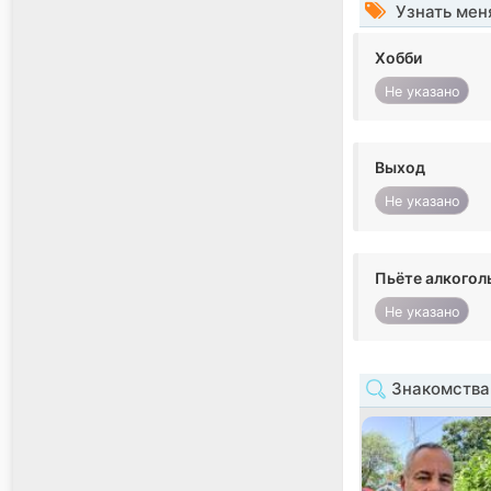
Узнать мен
Хобби
Не указано
Выход
Не указано
Пьёте алкогол
Не указано
Знакомства