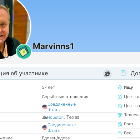
Marvinns1
3
ия об участнике
Доп
57 лет
Ищу
Серьёзные отношения
Цвет гл
Соединенные
Цвет в
Штаты
Телосл
Texas
Houston
,
Рост
Соединенные
е
Штаты
Вес
жение
Вдовец/вдова