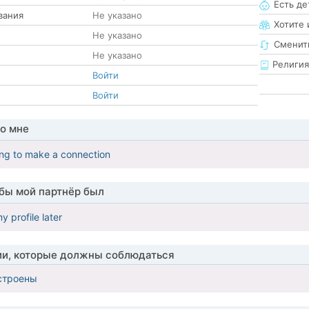
Есть де
вания
Не указано
Хотите 
Не указано
Сменит
Не указано
Религия
Войти
Войти
о мне
ing to make a connection
обы мой партнёр был
 profile later
ии, которые должны соблюдаться
строены