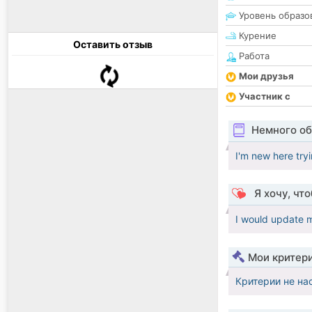
Уровень образо
Курение
Оставить отзыв
Работа
Мои друзья
Участник с
Немного об
I'm new here try
Я хочу, чт
I would update my
Мои критер
Критерии не на