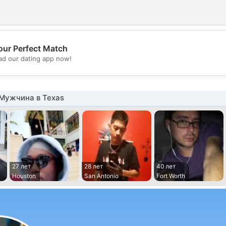
our Perfect Match
💖
d our dating app now!
💕
Мужчина в Texas
27 лет
28 лет
40 лет
Houston
San Antonio
Fort Worth