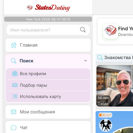
States
Dating
New York 2026-08-07 06:15
Find Y
Downloa
Главная
Знакомства 
Поиск
Все профили
Подбор пары
Использовать карту
56 лет
Dallas
Мои сообщения
0.5/1
Чат