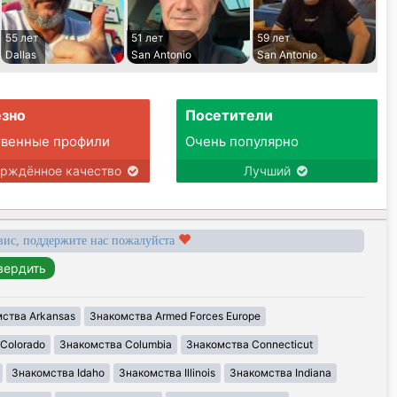
55 лет
51 лет
59 лет
Dallas
San Antonio
San Antonio
зно
Посетители
твенные профили
Очень популярно
ерждённое качество
Лучший
вис, поддержите нас пожалуйста
ства Arkansas
Знакомства Armed Forces Europe
Colorado
Знакомства Columbia
Знакомства Connecticut
Знакомства Idaho
Знакомства Illinois
Знакомства Indiana