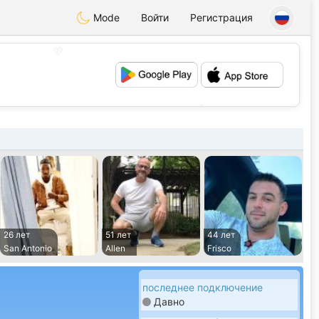
Mode
Войти
Регистрация
💖
💕
26 лет
51 лет
44 лет
San Antonio
Allen
Frisco
последнее подключение
Давно