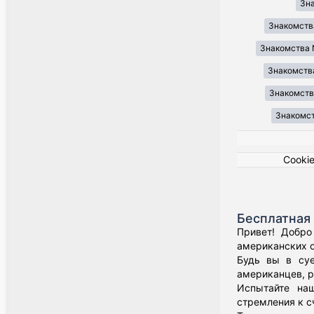
Зн
Знакомств
Знакомства 
Знакомства
Знакомства
Знакомст
Cooki
Бесплатная 
Привет! Добро
американских о
Будь вы в суе
американцев, р
Испытайте наш
стремления к с