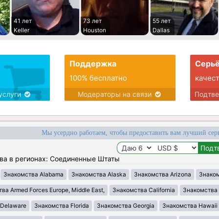
41 лет
73 лет
55 лет
Keller
Houston
Dallas
Поддержка
Серьё
100% бесплатно
качес
услуги
Модераторы на связи
Подтв
Мы усердно работаем, чтобы предоставить вам лучший сер
ва в регионах: Соединенные Штаты
Знакомства Alabama
Знакомства Alaska
Знакомства Arizona
Знаком
ва Armed Forces Europe, Middle East,
Знакомства California
Знакомства 
 Delaware
Знакомства Florida
Знакомства Georgia
Знакомства Hawaii