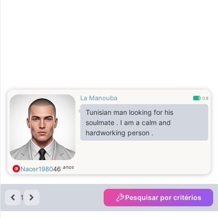
I am looking for a serious
relationship for marriage in which
there is love and trust between the
two parties
La Manouba
0.8
Tunisian man looking for his
soulmate . I am a calm and
hardworking person .
anos
Nacer1980
46
1
Pesquisar por critérios