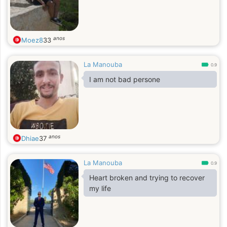
anos
Moez8
33
La Manouba
0.9
I am not bad persone
anos
Dhiae
37
La Manouba
0.9
Heart broken and trying to recover
my life