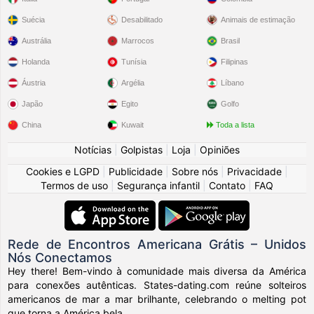
Suécia
Desabilitado
Animais de estimação
Austrália
Marrocos
Brasil
Holanda
Tunísia
Filipinas
Áustria
Argélia
Líbano
Japão
Egito
Golfo
China
Kuwait
Toda a lista
Notícias
|
Golpistas
|
Loja
|
Opiniões
Cookies e LGPD
|
Publicidade
|
Sobre nós
|
Privacidade
|
Termos de uso
|
Segurança infantil
|
Contato
|
FAQ
Rede de Encontros Americana Grátis – Unidos
Nós Conectamos
Hey there! Bem-vindo à comunidade mais diversa da América
para conexões autênticas. States-dating.com reúne solteiros
americanos de mar a mar brilhante, celebrando o melting pot
que torna a América bela.