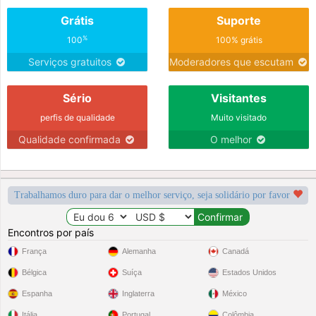
Grátis
Suporte
%
100
100% grátis
Serviços gratuitos
Moderadores que escutam
Sério
Visitantes
perfis de qualidade
Muito visitado
Qualidade confirmada
O melhor
Trabalhamos duro para dar o melhor serviço, seja solidário por favor
Encontros por país
França
Alemanha
Canadá
Bélgica
Suíça
Estados Unidos
Espanha
Inglaterra
México
Itália
Portugal
Colômbia