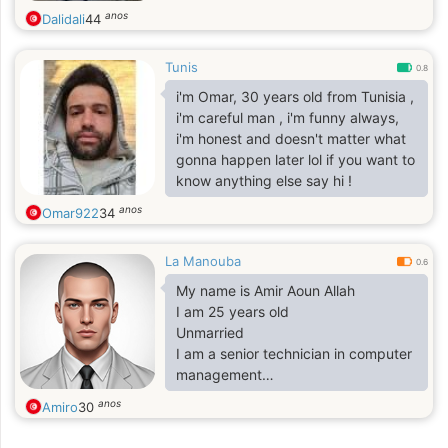
anos
Dalidali
44
Tunis
0.8
i'm Omar, 30 years old from Tunisia ,
i'm careful man , i'm funny always,
i'm honest and doesn't matter what
gonna happen later lol if you want to
know anything else say hi !
anos
Omar922
34
La Manouba
0.6
My name is Amir Aoun Allah
I am 25 years old
Unmarried
I am a senior technician in computer
management
fun and generous
anos
Amiro
30
I work as a computer dealer
Very related to my family