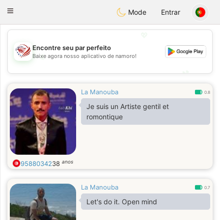
States
Dating
Toggle
Mode
Entrar
navigation
💖
Encontre seu par perfeito
💖
Baixe agora nosso aplicativo de namoro!
💕
💕
La Manouba
0.8
Je suis un Artiste gentil et
romontique
anos
95880342
38
La Manouba
0.7
Let's do it. Open mind