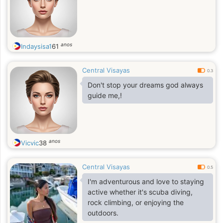
anos
Indaysisa1
61
Central Visayas
0.3
Don't stop your dreams god always
guide me,!
anos
Vicvic
38
Central Visayas
0.5
I'm adventurous and love to staying
active whether it's scuba diving,
rock climbing, or enjoying the
outdoors.