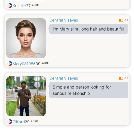
anos
Kriselle
27
Central Visayas
0.3
I'm Mary slim ,long hair and beautiful
anos
Mary081986
39
Central Visayas
0.5
Simple and person looking for
serious relationship
anos
Cliford
29