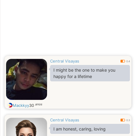
Central Visayas
0.4
I might be the one to make you
happy for a lifetime
anos
Mackkyy
30
Central Visayas
0.3
I am honest, caring, loving