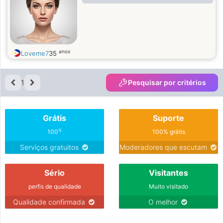
anos
Loveme7
35
1
Pesquisar por critérios
Grátis
Suporte
%
100
100% grátis
Serviços gratuitos
Moderadores que escutam
Sério
Visitantes
perfis de qualidade
Muito visitado
Qualidade confirmada
O melhor