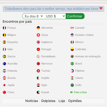
Trabalhamos duro para dar o melhor serviço, seja solidário por favor
Encontros por país
França
Alemanha
Canadá
Bélgica
Suíça
Estados Unidos
Espanha
Inglaterra
México
Itália
Portugal
Colômbia
Suécia
Desabilitado
Animais de estimação
Austrália
Marrocos
Brasil
Holanda
Tunísia
Filipinas
Áustria
Argélia
Líbano
Japão
Egito
Golfo
China
Kuwait
Toda a lista
Notícias
|
Golpistas
|
Loja
|
Opiniões