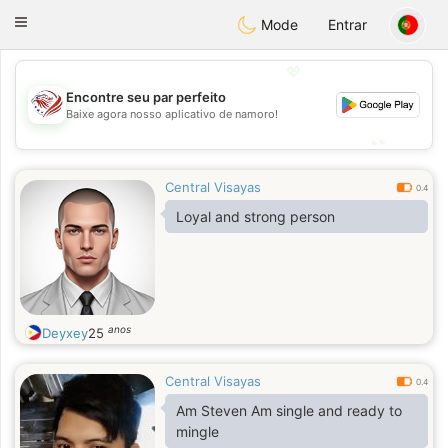
States
Dating
Toggle
Mode
Entrar
navigation
💖
Encontre seu par perfeito
💖
Baixe agora nosso aplicativo de namoro!
💕
💕
Central Visayas
0.4
Loyal and strong person
anos
Deyxey
25
Central Visayas
0.4
Am Steven Am single and ready to
mingle