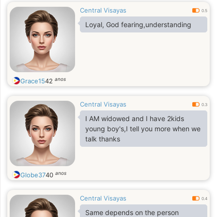
Central Visayas
0.5
Loyal, God fearing,understanding
anos
Grace15
42
Central Visayas
0.3
I AM widowed and I have 2kids
young boy's,I tell you more when we
talk thanks
anos
Globe37
40
Central Visayas
0.4
Same depends on the person