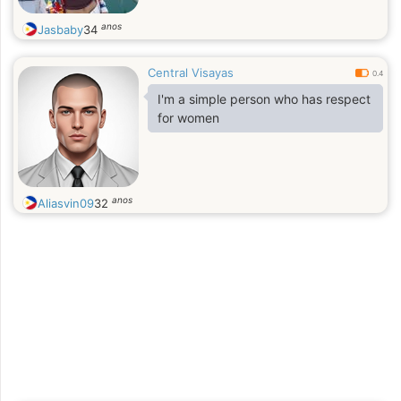
anos
Jasbaby
34
Central Visayas
0.4
I'm a simple person who has respect
for women
anos
Aliasvin09
32