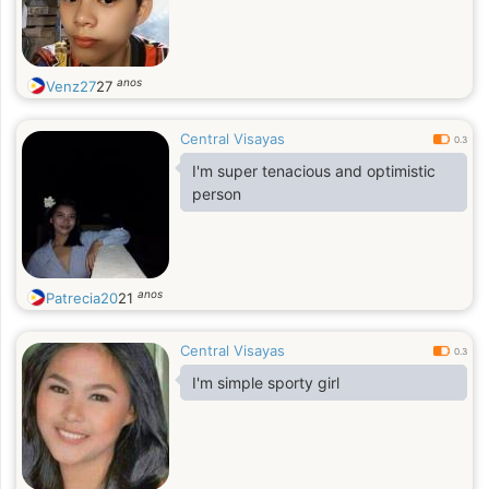
anos
Venz27
27
Central Visayas
0.3
I'm super tenacious and optimistic
person
anos
Patrecia20
21
Central Visayas
0.3
I'm simple sporty girl