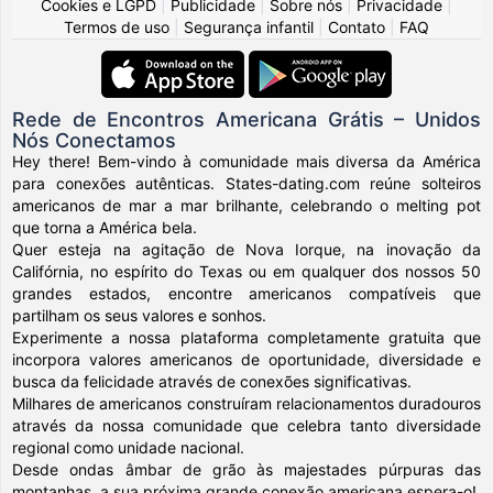
Cookies e LGPD
|
Publicidade
|
Sobre nós
|
Privacidade
|
Termos de uso
|
Segurança infantil
|
Contato
|
FAQ
Rede de Encontros Americana Grátis – Unidos
Nós Conectamos
Hey there! Bem-vindo à comunidade mais diversa da América
para conexões autênticas. States-dating.com reúne solteiros
americanos de mar a mar brilhante, celebrando o melting pot
que torna a América bela.
Quer esteja na agitação de Nova Iorque, na inovação da
Califórnia, no espírito do Texas ou em qualquer dos nossos 50
grandes estados, encontre americanos compatíveis que
partilham os seus valores e sonhos.
Experimente a nossa plataforma completamente gratuita que
incorpora valores americanos de oportunidade, diversidade e
busca da felicidade através de conexões significativas.
Milhares de americanos construíram relacionamentos duradouros
através da nossa comunidade que celebra tanto diversidade
regional como unidade nacional.
Desde ondas âmbar de grão às majestades púrpuras das
montanhas, a sua próxima grande conexão americana espera-o!