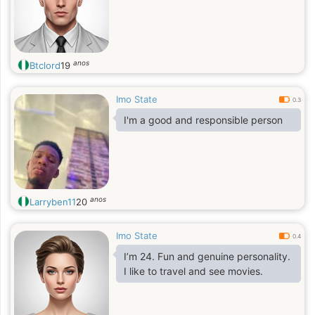
anos
Btclord
19
Imo State
0.3
I'm a good and responsible person
anos
Larryben11
20
Imo State
0.4
I’m 24. Fun and genuine personality.
I like to travel and see movies.