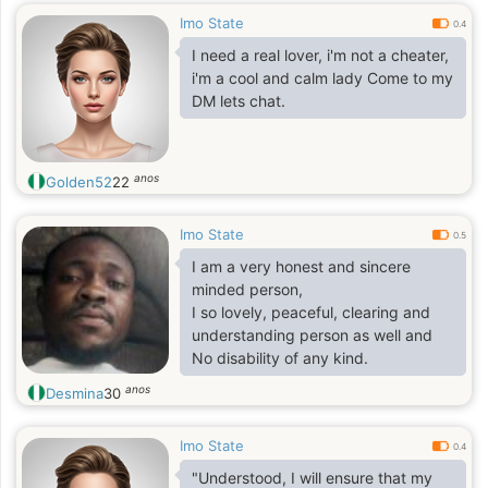
Imo State
0.4
I need a real lover, i'm not a cheater,
i'm a cool and calm lady Come to my
DM lets chat.
anos
Golden52
22
Imo State
0.5
I am a very honest and sincere
minded person,
I so lovely, peaceful, clearing and
understanding person as well and
No disability of any kind.
anos
Desmina
30
Imo State
0.4
"Understood, I will ensure that my