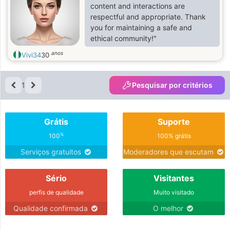
content and interactions are
respectful and appropriate. Thank
you for maintaining a safe and
ethical community!"
anos
Vivi34
30
1
Pesquisar por critérios
Grátis
Suporte
%
100
100% grátis
Serviços gratuitos
Moderadores que escutam
Sério
Visitantes
perfis de qualidade
Muito visitado
Qualidade confirmada
O melhor