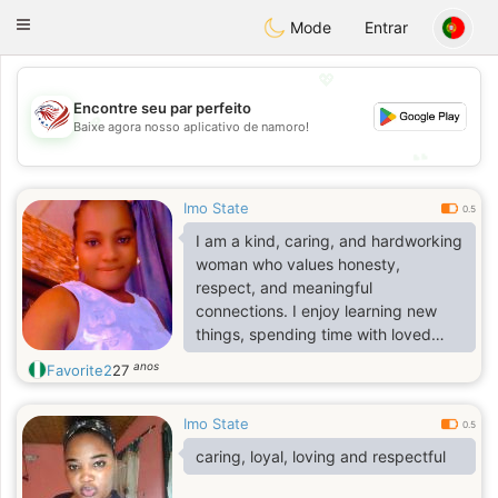
States
Dating
Toggle
Mode
Entrar
navigation
💖
Encontre seu par perfeito
💖
Baixe agora nosso aplicativo de namoro!
💕
💕
Imo State
0.5
I am a kind, caring, and hardworking
woman who values honesty,
respect, and meaningful
connections. I enjoy learning new
things, spending time with loved
ones, and building a positive future.
anos
Favorite2
27
I believe that trust, communication,
and loyalty are the foundation of any
Imo State
strong relationship. I am looking for
0.5
someone who is genuine,
caring, loyal, loving and respectful
supportive, and ready to grow
together through life's adventures