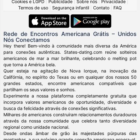
Cookies e LGPD
|
Publicidade
|
Sobre nós
|
Privacidade
|
Termos de uso
|
Segurança infantil
|
Contato
|
FAQ
Rede de Encontros Americana Grátis – Unidos
Nós Conectamos
Hey there! Bem-vindo à comunidade mais diversa da América
para conexões autênticas. States-dating.com reúne solteiros
americanos de mar a mar brilhante, celebrando o melting pot
que torna a América bela.
Quer esteja na agitação de Nova Iorque, na inovação da
Califórnia, no espírito do Texas ou em qualquer dos nossos 50
grandes estados, encontre americanos compatíveis que
partilham os seus valores e sonhos.
Experimente a nossa plataforma completamente gratuita que
incorpora valores americanos de oportunidade, diversidade e
busca da felicidade através de conexões significativas.
Milhares de americanos construíram relacionamentos duradouros
através da nossa comunidade que celebra tanto diversidade
regional como unidade nacional.
Desde ondas âmbar de grão às majestades púrpuras das
montanhas, a sua próxima grande conexão americana espera-o!