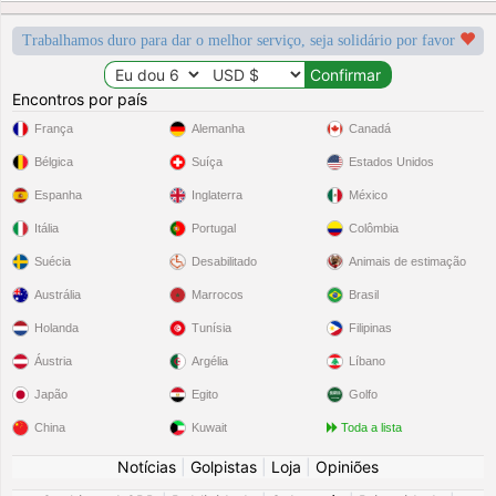
Trabalhamos duro para dar o melhor serviço, seja solidário por favor
Encontros por país
França
Alemanha
Canadá
Bélgica
Suíça
Estados Unidos
Espanha
Inglaterra
México
Itália
Portugal
Colômbia
Suécia
Desabilitado
Animais de estimação
Austrália
Marrocos
Brasil
Holanda
Tunísia
Filipinas
Áustria
Argélia
Líbano
Japão
Egito
Golfo
China
Kuwait
Toda a lista
Notícias
|
Golpistas
|
Loja
|
Opiniões