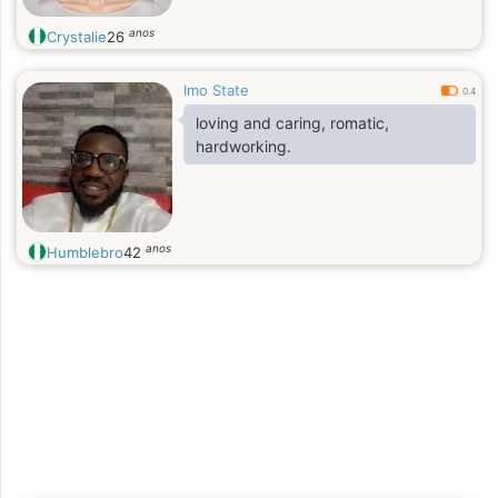
anos
Crystalie
26
Imo State
0.4
loving and caring, romatic,
hardworking.
anos
Humblebro
42