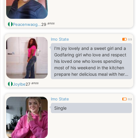
and challenges.
anos
Peacenwaog...
29
Imo State
0.5
I'm joy lovely and a sweet girl and a
Godfaring girl who love and respect
his loved one who loves spending
most of his weekend in the kitchen
prepare her delicious meal with her
lover
anos
Joylbe
27
Imo State
0.2
Single