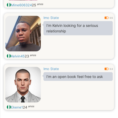
anos
Mine606324
25
Imo State
0.5
I'm Kelvin looking for a serious
relationship
anos
Kelvin45
23
Imo State
0.3
I'm an open book feel free to ask
anos
Ekene1
24