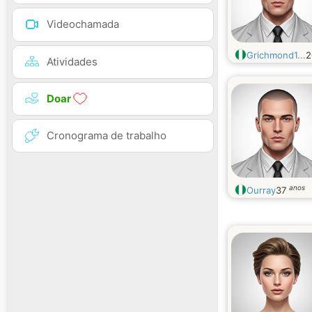
Videochamada
Grichmond1...
Atividades
Doar
Cronograma de trabalho
anos
Ourray
37