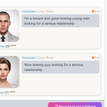
Odukpani
Cross River
0.4
I'm a honest and good looking young man
looking for a serious relationship
anos
zman
26
Odukpani
Cross River
0.3
Nice looking guy looking for a serious
relationship
anos
boy1
21
Pesquisar por critérios