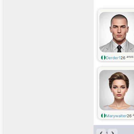
anos
Derder1
26
Marywalter
26
1