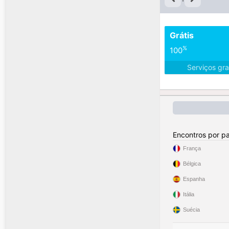
Grátis
%
100
Serviços gra
Encontros por pa
França
Bélgica
Espanha
Itália
Suécia