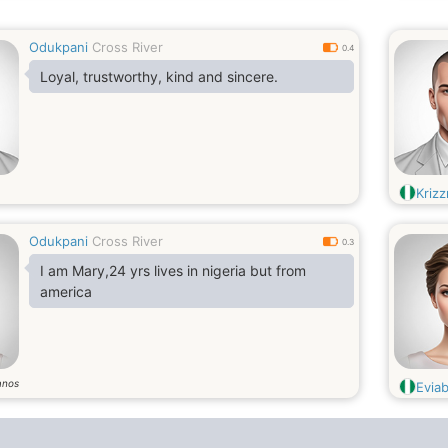
Odukpani
Cross River
0.4
Loyal, trustworthy, kind and sincere.
Kriz
Odukpani
Cross River
0.3
I am Mary,24 yrs lives in nigeria but from
america
anos
Evia