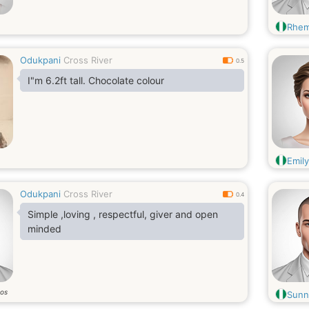
Rhe
Odukpani
Cross River
0.5
I"m 6.2ft tall. Chocolate colour
Emil
Odukpani
Cross River
0.4
Simple ,loving , respectful, giver and open
minded
os
Sunn