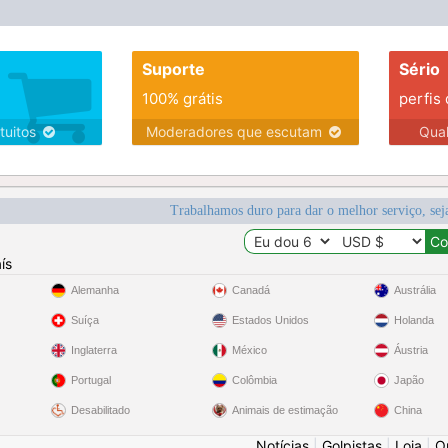
Suporte
Sério
100% grátis
perfis
tuitos
Moderadores que escutam
Qua
Trabalhamos duro para dar o melhor serviço, sej
ís
Alemanha
Canadá
Austrália
Suíça
Estados Unidos
Holanda
Inglaterra
México
Áustria
Portugal
Colômbia
Japão
Desabilitado
Animais de estimação
China
Notícias
|
Golpistas
|
Loja
|
O