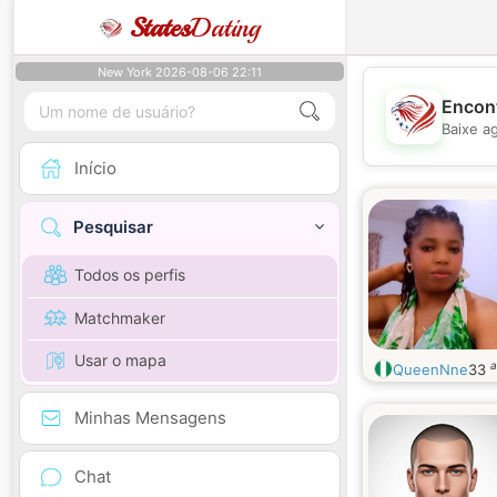
States
Dating
New York 2026-08-06 22:11
Encont
Baixe a
Início
Pesquisar
Todos os perfis
Matchmaker
Usar o mapa
a
QueenNne
33
Minhas Mensagens
Chat