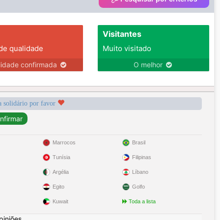
Visitantes
 de qualidade
Muito visitado
lidade confirmada
O melhor
a solidário por favor
Marrocos
Brasil
Tunísia
Filipinas
Argélia
Líbano
Egito
Golfo
Kuwait
Toda a lista
piniões