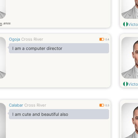
anos
20
Vict
Ogoja
Cross River
0.4
I am a computer director
Victo
Calabar
Cross River
0.3
I am cute and beautiful also