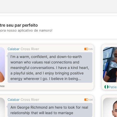
re seu par perfeito
💖
gora nosso aplicativo de namoro!
💕
Calabar
Cross River
0.5
I’m a warm, confident, and down-to-earth
woman who values real connections and
meaningful conversations. I have a kind heart,
a playful side, and I enjoy bringing positive
energy wherever I go. I believe in being
genuine, loyal, and treating people with
nos
Pati
respect.
Calabar
Cross River
0.4
Am George Richmond am here to look for real
relationship that will lead to marriage