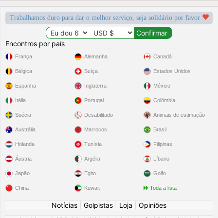
Trabalhamos duro para dar o melhor serviço, seja solidário por favor
Encontros por país
França
Alemanha
Canadá
Bélgica
Suíça
Estados Unidos
Espanha
Inglaterra
México
Itália
Portugal
Colômbia
Suécia
Desabilitado
Animais de estimação
Austrália
Marrocos
Brasil
Holanda
Tunísia
Filipinas
Áustria
Argélia
Líbano
Japão
Egito
Golfo
China
Kuwait
Toda a lista
Notícias
|
Golpistas
|
Loja
|
Opiniões