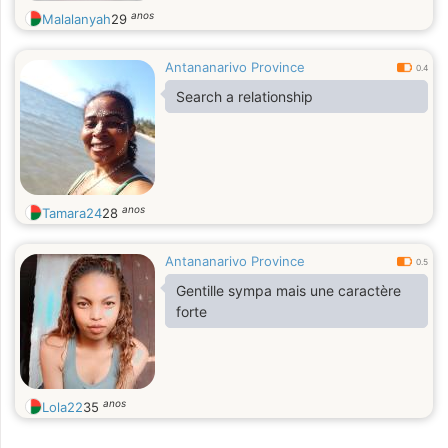
anos
Malalanyah
29
Antananarivo Province
0.4
Search a relationship
anos
Tamara24
28
Antananarivo Province
0.5
Gentille sympa mais une caractère
forte
anos
Lola22
35