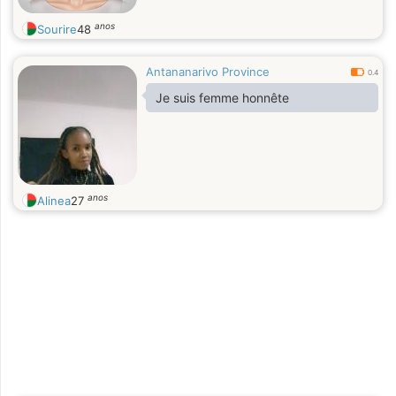
anos
Sourire
48
Antananarivo Province
0.4
Je suis femme honnête
anos
Alinea
27