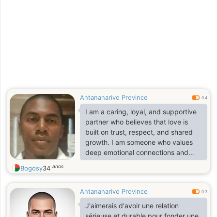
Antananarivo Province
0.4
I am a caring, loyal, and supportive
partner who believes that love is
built on trust, respect, and shared
growth. I am someone who values
deep emotional connections and
open communication, always willing
anos
Bogosy
34
to listen, understand, and stand by
my partner through both joys and
Antananarivo Province
challenges.
0.3
J'aimerais d'avoir une relation
I bring warmth, positivity, and a
sérieuse et durable pour fonder une