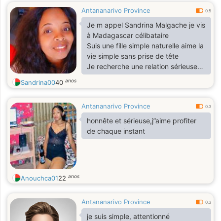
Antananarivo Province
0.5
Je m appel Sandrina Malgache je vis
à Madagascar célibataire
Suis une fille simple naturelle aime la
vie simple sans prise de tête
Je recherche une relation sérieuse
durable fondé une vrai famille
anos
Sandrina00
40
Antananarivo Province
0.3
honnête et sérieuse,j”aime profiter
de chaque instant
anos
Anouchca01
22
Antananarivo Province
0.3
je suis simple, attentionné