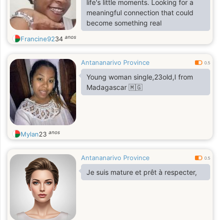
life's little moments. Looking for a
meaningful connection that could
become something real
anos
Francine92
34
Antananarivo Province
0.5
Young woman single,23old,I from
Madagascar 🇲🇬
anos
Mylan
23
Antananarivo Province
0.5
Je suis mature et prêt à respecter,