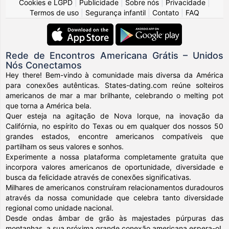
Cookies e LGPD
|
Publicidade
|
Sobre nós
|
Privacidade
|
Termos de uso
|
Segurança infantil
|
Contato
|
FAQ
Rede de Encontros Americana Grátis – Unidos
Nós Conectamos
Hey there! Bem-vindo à comunidade mais diversa da América
para conexões autênticas. States-dating.com reúne solteiros
americanos de mar a mar brilhante, celebrando o melting pot
que torna a América bela.
Quer esteja na agitação de Nova Iorque, na inovação da
Califórnia, no espírito do Texas ou em qualquer dos nossos 50
grandes estados, encontre americanos compatíveis que
partilham os seus valores e sonhos.
Experimente a nossa plataforma completamente gratuita que
incorpora valores americanos de oportunidade, diversidade e
busca da felicidade através de conexões significativas.
Milhares de americanos construíram relacionamentos duradouros
através da nossa comunidade que celebra tanto diversidade
regional como unidade nacional.
Desde ondas âmbar de grão às majestades púrpuras das
montanhas, a sua próxima grande conexão americana espera-o!