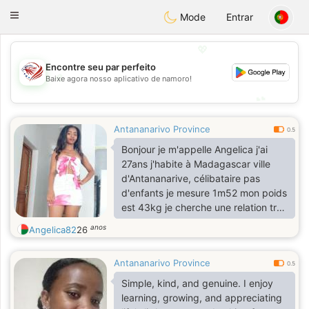
States
Dating
Toggle
Mode
Entrar
navigation
💖
Encontre seu par perfeito
💖
Baixe agora nosso aplicativo de namoro!
💕
💕
Antananarivo Province
0.5
Bonjour je m'appelle Angelica j'ai
27ans j'habite à Madagascar ville
d'Antananarive, célibataire pas
d'enfants je mesure 1m52 mon poids
est 43kg je cherche une relation très
très sérieuse et durable.
anos
Angelica82
26
Antananarivo Province
0.5
Simple, kind, and genuine. I enjoy
learning, growing, and appreciating