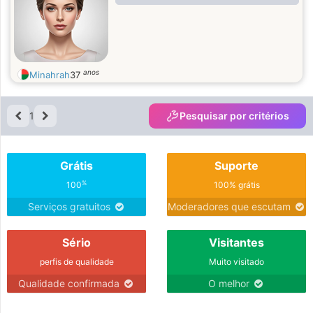
anos
Minahrah
37
1
Pesquisar por critérios
Grátis
Suporte
%
100
100% grátis
Serviços gratuitos
Moderadores que escutam
Sério
Visitantes
perfis de qualidade
Muito visitado
Qualidade confirmada
O melhor