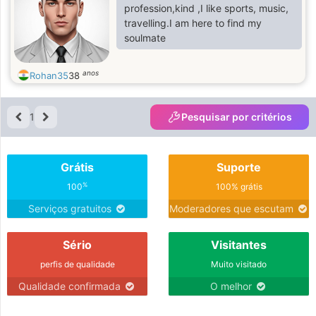
profession,kind ,I like sports, music,
travelling.I am here to find my
soulmate
anos
Rohan35
38
1
Pesquisar por critérios
Grátis
Suporte
%
100
100% grátis
Serviços gratuitos
Moderadores que escutam
Sério
Visitantes
perfis de qualidade
Muito visitado
Qualidade confirmada
O melhor