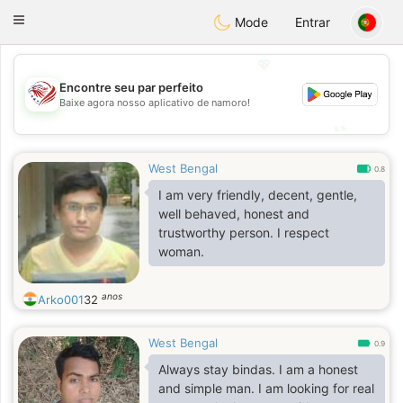
States
Dating
Toggle
Mode
Entrar
navigation
💖
Encontre seu par perfeito
💖
Baixe agora nosso aplicativo de namoro!
💕
💕
West Bengal
0.8
I am very friendly, decent, gentle,
well behaved, honest and
trustworthy person. I respect
woman.
anos
Arko001
32
West Bengal
0.9
Always stay bindas. I am a honest
and simple man. I am looking for real