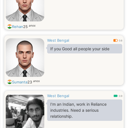
anos
Rehan
25
West Bengal
0.6
If you Good all people your side
anos
Sumanta
23
West Bengal
0.9
I'm an Indian, work in Reliance
industries. Need a serious
relationship.