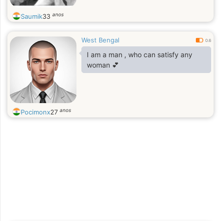
anos
Saumik
33
West Bengal
0.6
I am a man , who can satisfy any
woman 💕
anos
Pocimonx
27