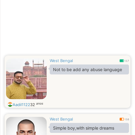
West Bengal
0.7
Not to be add any abuse language
anos
Aadil1122
32
West Bengal
0.6
Simple boy,with simple dreams