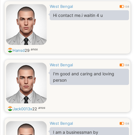
West Bengal
0.6
Hi contact me.i waitin 4 u
anos
Hansd
29
West Bengal
0.6
I'm good and caring and loving
person
anos
Jack0013x
22
West Bengal
0.6
I am a businessman by