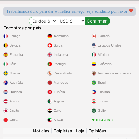
Trabalhamos duro para dar o melhor serviço, seja solidário por favor
Encontros por país
França
Alemanha
Canadá
Bélgica
Suíça
Estados Unidos
Espanha
Inglaterra
México
Itália
Portugal
Colômbia
Suécia
Desabilitado
Animais de estimação
Austrália
Marrocos
Brasil
Holanda
Tunísia
Filipinas
Áustria
Argélia
Líbano
Japão
Egito
Golfo
China
Kuwait
Toda a lista
Notícias
|
Golpistas
|
Loja
|
Opiniões