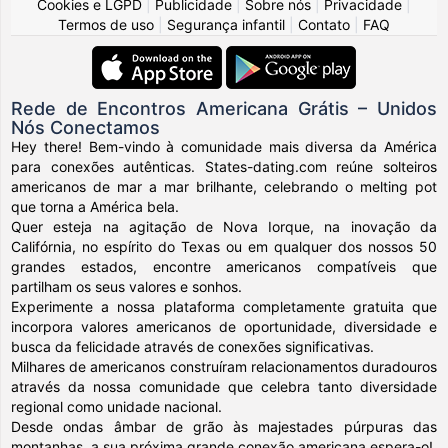
Cookies e LGPD
|
Publicidade
|
Sobre nós
|
Privacidade
|
Termos de uso
|
Segurança infantil
|
Contato
|
FAQ
Rede de Encontros Americana Grátis – Unidos
Nós Conectamos
Hey there! Bem-vindo à comunidade mais diversa da América
para conexões autênticas. States-dating.com reúne solteiros
americanos de mar a mar brilhante, celebrando o melting pot
que torna a América bela.
Quer esteja na agitação de Nova Iorque, na inovação da
Califórnia, no espírito do Texas ou em qualquer dos nossos 50
grandes estados, encontre americanos compatíveis que
partilham os seus valores e sonhos.
Experimente a nossa plataforma completamente gratuita que
incorpora valores americanos de oportunidade, diversidade e
busca da felicidade através de conexões significativas.
Milhares de americanos construíram relacionamentos duradouros
através da nossa comunidade que celebra tanto diversidade
regional como unidade nacional.
Desde ondas âmbar de grão às majestades púrpuras das
montanhas, a sua próxima grande conexão americana espera-o!