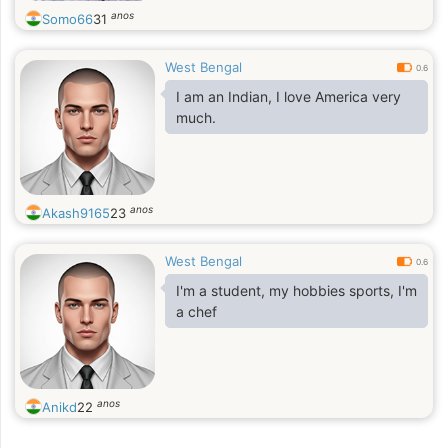
anos
Somo66
31
West Bengal
0.6
I am an Indian, I love America very
much.
anos
Akash9165
23
West Bengal
0.6
I'm a student, my hobbies sports, I'm
a chef
anos
Anikd
22