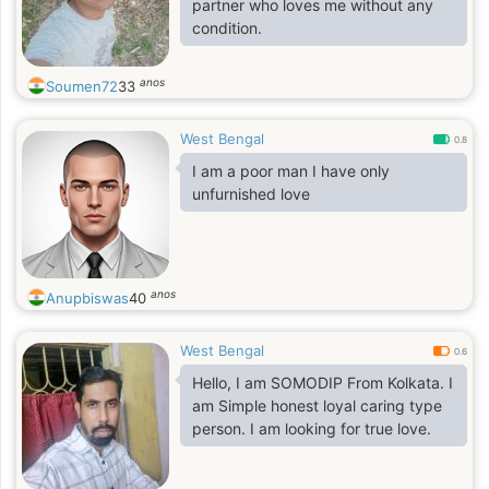
partner who loves me without any
condition.
anos
Soumen72
33
West Bengal
0.8
I am a poor man I have only
unfurnished love
anos
Anupbiswas
40
West Bengal
0.6
Hello, I am SOMODIP From Kolkata. I
am Simple honest loyal caring type
person. I am looking for true love.