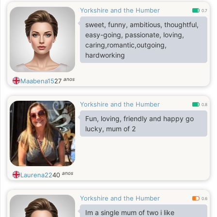
Yorkshire and the Humber
0.7
sweet, funny, ambitious, thoughtful,
easy-going, passionate, loving,
caring,romantic,outgoing,
hardworking
anos
Maabena15
27
Yorkshire and the Humber
0.8
Fun, loving, friendly and happy go
lucky, mum of 2
anos
Laurena22
40
Yorkshire and the Humber
0.6
Im a single mum of two i like