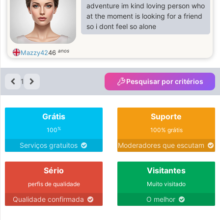
adventure im kind loving person who
at the moment is looking for a friend
so i dont feel so alone
anos
Mazzy42
46
1
Pesquisar por critérios
Grátis
Suporte
%
100
100% grátis
Serviços gratuitos
Moderadores que escutam
Sério
Visitantes
perfis de qualidade
Muito visitado
Qualidade confirmada
O melhor