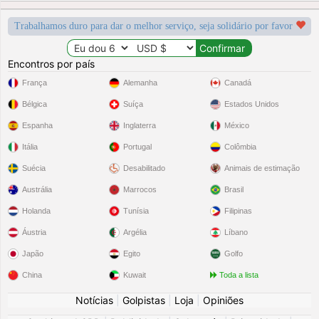
Trabalhamos duro para dar o melhor serviço, seja solidário por favor
Encontros por país
França
Alemanha
Canadá
Bélgica
Suíça
Estados Unidos
Espanha
Inglaterra
México
Itália
Portugal
Colômbia
Suécia
Desabilitado
Animais de estimação
Austrália
Marrocos
Brasil
Holanda
Tunísia
Filipinas
Áustria
Argélia
Líbano
Japão
Egito
Golfo
China
Kuwait
Toda a lista
Notícias
|
Golpistas
|
Loja
|
Opiniões