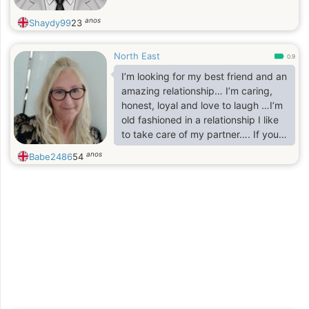
anos
Shaydy99
23
North East
0.9
I’m looking for my best friend and an
amazing relationship… I’m caring,
honest, loyal and love to laugh …I’m
old fashioned in a relationship I like
to take care of my partner…. If you
want to know more please message
anos
Babe2486
54
me x