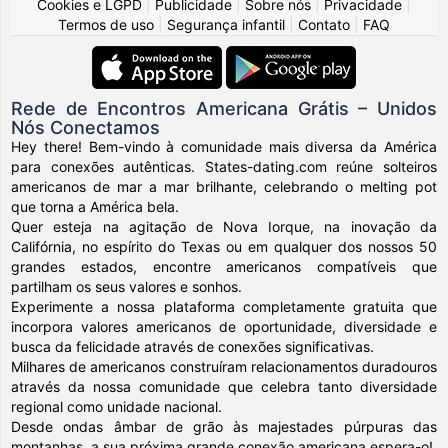
Cookies e LGPD
|
Publicidade
|
Sobre nós
|
Privacidade
|
Termos de uso
|
Segurança infantil
|
Contato
|
FAQ
Rede de Encontros Americana Grátis – Unidos
Nós Conectamos
Hey there! Bem-vindo à comunidade mais diversa da América
para conexões autênticas. States-dating.com reúne solteiros
americanos de mar a mar brilhante, celebrando o melting pot
que torna a América bela.
Quer esteja na agitação de Nova Iorque, na inovação da
Califórnia, no espírito do Texas ou em qualquer dos nossos 50
grandes estados, encontre americanos compatíveis que
partilham os seus valores e sonhos.
Experimente a nossa plataforma completamente gratuita que
incorpora valores americanos de oportunidade, diversidade e
busca da felicidade através de conexões significativas.
Milhares de americanos construíram relacionamentos duradouros
através da nossa comunidade que celebra tanto diversidade
regional como unidade nacional.
Desde ondas âmbar de grão às majestades púrpuras das
montanhas, a sua próxima grande conexão americana espera-o!