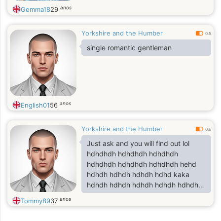
anos
Gemma18
29
Yorkshire and the Humber
0.5
single romantic gentleman
anos
English01
56
Yorkshire and the Humber
0.6
Just ask and you will find out lol
hdhdhdh hdhdhdh hdhdhdh
hdhdhdh hdhdhdh hdhdhdh hehd
hdhdh hdhdh hdhdh hdhd kaka
hdhdh hdhdh hdhdh hdhdh hdhdh
hdhdh hdhdh hdhdh hdhdh hdhdh
anos
Tommy89
37
hdhdh hdhdh f hdhdh hdhdhdh
hdshshhddhsh hsududhuedh