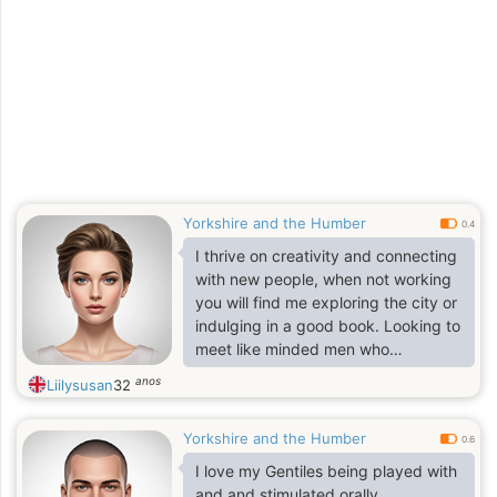
jsudjxkwishyxyh heudiudwhuebe
hehdueudud usuhdehsusj hdhdhdh
Yorkshire and the Humber
0.4
I thrive on creativity and connecting
with new people, when not working
you will find me exploring the city or
indulging in a good book. Looking to
meet like minded men who
appreciate ambition and adventure
anos
Liilysusan
32
Yorkshire and the Humber
0.6
I love my Gentiles being played with
and and stimulated orally