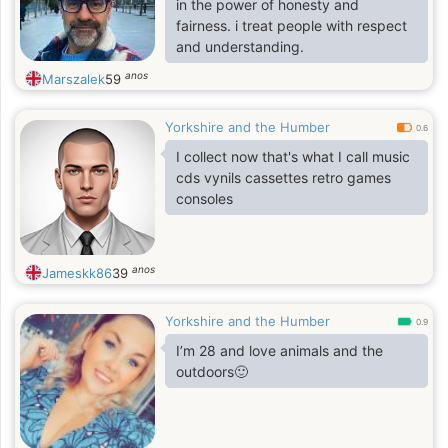
in the power of honesty and
fairness. i treat people with respect
and understanding.
anos
Marszalek
59
Yorkshire and the Humber
0.6
I collect now that's what I call music
cds vynils cassettes retro games
consoles
anos
Jameskk86
39
Yorkshire and the Humber
0.9
I’m 28 and love animals and the
outdoors🙂