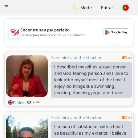
States
Dating
Toggle
Mode
Entrar
navigation
💖
Encontre seu par perfeito
💖
Baixe agora nosso aplicativo de namoro!
💕
💕
Yorkshire and the Humber
0.6
I described myself as a loyal person
and God fearing person and I love to
look after myself most of the time. I
enjoy do things like swimming,
cooking, dancing,yoga, and travel
and shopping.
anos
Patkiss
53
Yorkshire and the Humber
0.4
I'm man of substance, with a heart
as beautiful as my exterior. i believe