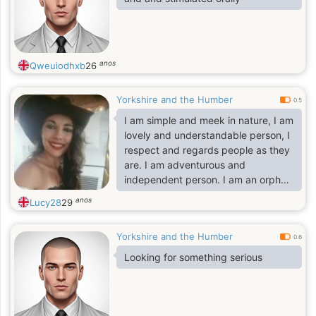
anos
Qweuiodhxb
26
Yorkshire and the Humber
0.5
I am simple and meek in nature, I am
lovely and understandable person, I
respect and regards people as they
are. I am adventurous and
independent person. I am an orphan
and the only child of my late
anos
Lucy28
29
parents. Am kind and caring person.
I love humanity. I am good for you
Yorkshire and the Humber
and I for you to take me. lol
0.6
Looking for something serious