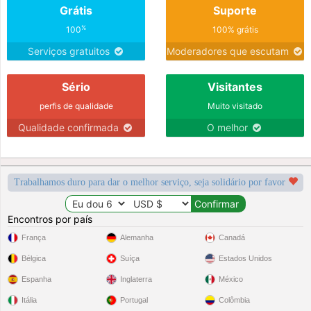
Grátis
Suporte
%
100
100% grátis
Serviços gratuitos
Moderadores que escutam
Sério
Visitantes
perfis de qualidade
Muito visitado
Qualidade confirmada
O melhor
Trabalhamos duro para dar o melhor serviço, seja solidário por favor
Encontros por país
França
Alemanha
Canadá
Bélgica
Suíça
Estados Unidos
Espanha
Inglaterra
México
Itália
Portugal
Colômbia