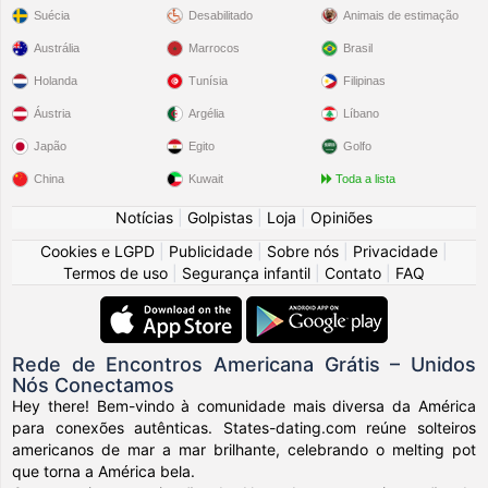
Suécia
Desabilitado
Animais de estimação
Austrália
Marrocos
Brasil
Holanda
Tunísia
Filipinas
Áustria
Argélia
Líbano
Japão
Egito
Golfo
China
Kuwait
Toda a lista
Notícias
|
Golpistas
|
Loja
|
Opiniões
Cookies e LGPD
|
Publicidade
|
Sobre nós
|
Privacidade
|
Termos de uso
|
Segurança infantil
|
Contato
|
FAQ
Rede de Encontros Americana Grátis – Unidos
Nós Conectamos
Hey there! Bem-vindo à comunidade mais diversa da América
para conexões autênticas. States-dating.com reúne solteiros
americanos de mar a mar brilhante, celebrando o melting pot
que torna a América bela.