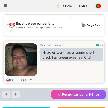
States
Dating
Toggle
Mode
Entrar
navigation
💖
Encontre seu par perfeito
Baixe agora nosso aplicativo de namoro!
💖
💕
💕
Northern Ireland
0.9
Hi ladies work has a farmer short
black hair green eyes Iam 6ft3
anos
Kid4443
39
1
Pesquisar por critérios