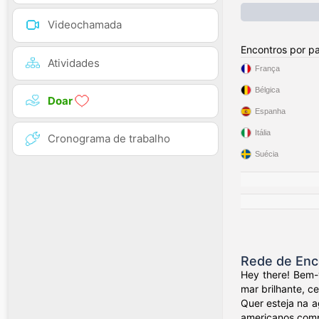
Videochamada
Encontros por pa
Atividades
França
Bélgica
Doar
Espanha
Itália
Cronograma de trabalho
Suécia
Rede de Enc
Hey there! Bem-
mar brilhante, c
Quer esteja na a
americanos compa