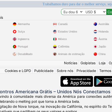
Trabalhamos duro para dar o melhor serviço, sej
ís
Alemanha
Canadá
Austrália
Suíça
Estados Unidos
Holanda
Inglaterra
México
Áustria
Portugal
Colômbia
Japão
Desabilitado
Animais de estimação
China
Notícias
|
Golpistas
|
Loja
|
O
Cookies e LGPD
|
Publicidade
|
Sobre nós
|
Privacidade
|
Termos
ontros Americana Grátis – Unidos Nós Conectamos
vindo à comunidade mais diversa da América para conexões autênt
elebrando o melting pot que torna a América bela.
gitação de Nova Iorque, na inovação da Califórnia, no espírito do
tíveis que partilham os seus valores e sonhos.