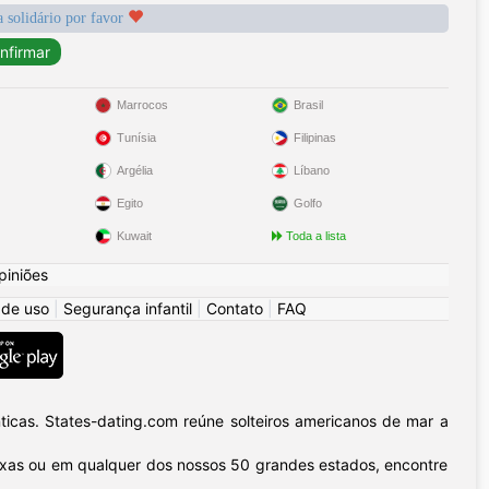
a solidário por favor
Marrocos
Brasil
Tunísia
Filipinas
Argélia
Líbano
Egito
Golfo
Kuwait
Toda a lista
piniões
 de uso
|
Segurança infantil
|
Contato
|
FAQ
icas. States-dating.com reúne solteiros americanos de mar a
 Texas ou em qualquer dos nossos 50 grandes estados, encontre