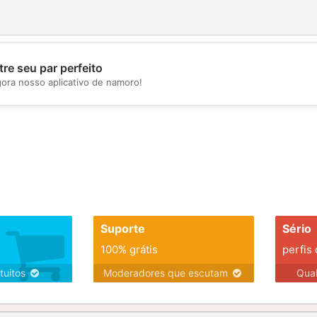
re seu par perfeito
💖
gora nosso aplicativo de namoro!
💕
Suporte
Sério
100% grátis
perfis
tuitos
Moderadores que escutam
Qua