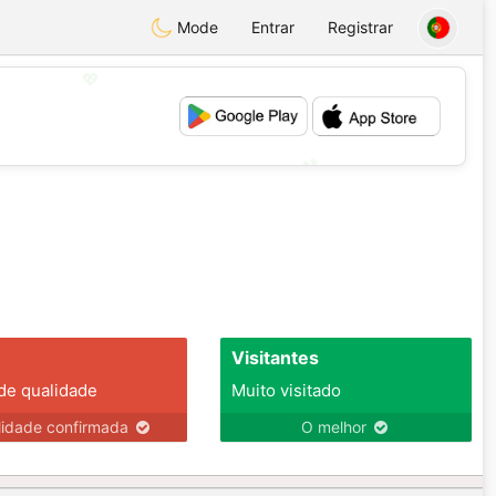
Mode
Entrar
Registrar
💖
💕
Visitantes
 de qualidade
Muito visitado
lidade confirmada
O melhor