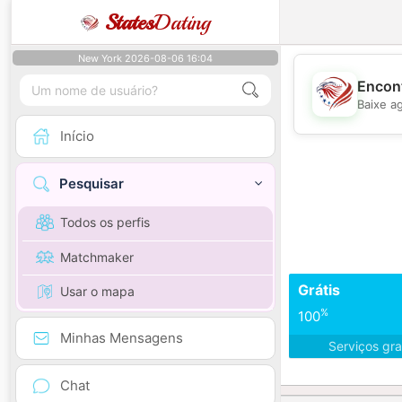
States
Dating
New York 2026-08-06 16:04
Encont
Baixe a
Início
Pesquisar
Todos os perfis
Matchmaker
Grátis
Usar o mapa
%
100
Minhas Mensagens
Serviços gra
Chat