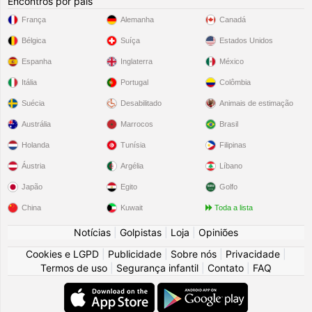
Encontros por país
França
Alemanha
Canadá
Bélgica
Suíça
Estados Unidos
Espanha
Inglaterra
México
Itália
Portugal
Colômbia
Suécia
Desabilitado
Animais de estimação
Austrália
Marrocos
Brasil
Holanda
Tunísia
Filipinas
Áustria
Argélia
Líbano
Japão
Egito
Golfo
China
Kuwait
Toda a lista
Notícias
|
Golpistas
|
Loja
|
Opiniões
Cookies e LGPD
|
Publicidade
|
Sobre nós
|
Privacidade
|
Termos de uso
|
Segurança infantil
|
Contato
|
FAQ