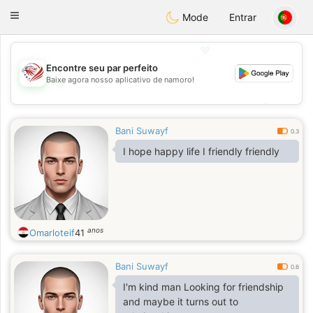
States
Dating
Toggle
Mode
Entrar
navigation
💖
Encontre seu par perfeito
Baixe agora nosso aplicativo de namoro!
💖
💕
💕
Bani Suwayf
0.3
I hope happy life I friendly friendly
anos
Omarloteif
41
Bani Suwayf
0.6
I'm kind man Looking for friendship
and maybe it turns out to