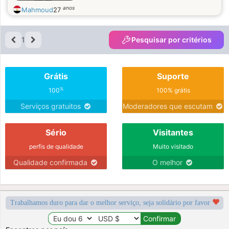
anos
Mahmoud
27
1
Pesquisar por critérios
Grátis
Suporte
%
100
100% grátis
Serviços gratuitos
Moderadores que escutam
Sério
Visitantes
perfis de qualidade
Muito visitado
Qualidade confirmada
O melhor
Trabalhamos duro para dar o melhor serviço, seja solidário por favor