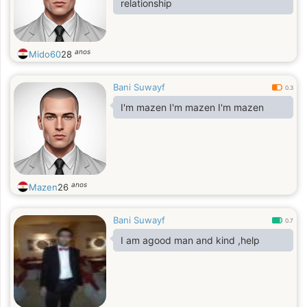
relationship
anos
Mido60
28
Bani Suwayf
0.3
I'm mazen I'm mazen I'm mazen
anos
Mazen
26
Bani Suwayf
0.7
I am agood man and kind ,help