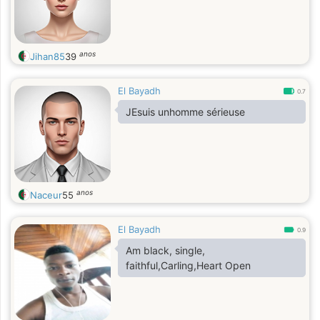
anos
Jihan85
39
El Bayadh
0.7
JEsuis unhomme sérieuse
anos
Naceur
55
El Bayadh
0.9
Am black, single,
faithful,Carling,Heart Open