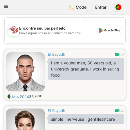
States
Dating
Toggle
Mode
Entrar
navigation
💖
Encontre seu par perfeito
Baixe agora nosso aplicativo de namoro!
💖
💕
💕
El Bayadh
0.7
I am a young man, 30 years old, a
university graduate. I work in selling
food
anos
Maz2024
33
El Bayadh
0.7
simple . nerveuse . gentillesincere