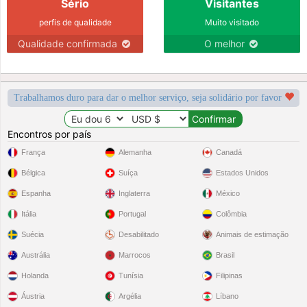
Sério
Visitantes
perfis de qualidade
Muito visitado
Qualidade confirmada
O melhor
Trabalhamos duro para dar o melhor serviço, seja solidário por favor
Encontros por país
França
Alemanha
Canadá
Bélgica
Suíça
Estados Unidos
Espanha
Inglaterra
México
Itália
Portugal
Colômbia
Suécia
Desabilitado
Animais de estimação
Austrália
Marrocos
Brasil
Holanda
Tunísia
Filipinas
Áustria
Argélia
Líbano