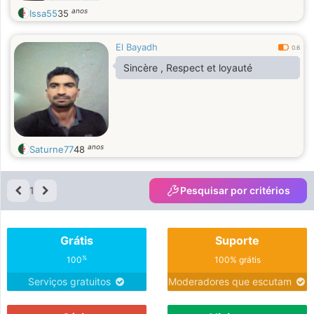
anos
Issa55
35
El Bayadh
0.6
Sincère , Respect et loyauté
anos
Saturne77
48
1
Pesquisar por critérios
Grátis
Suporte
%
100
100% grátis
Serviços gratuitos
Moderadores que escutam