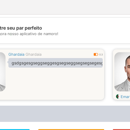
re seu par perfeito
💖
gora nosso aplicativo de namoro!
💕
Ghardaia
Ghardaia
0.3
gsdgsgesgseggseggesgsegseggsegsegsegesg
Emar