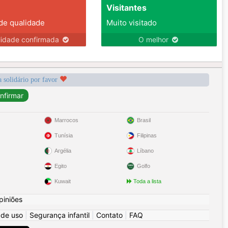
Visitantes
 de qualidade
Muito visitado
lidade confirmada
O melhor
a solidário por favor
Marrocos
Brasil
Tunísia
Filipinas
Argélia
Líbano
Egito
Golfo
Kuwait
Toda a lista
piniões
 de uso
|
Segurança infantil
|
Contato
|
FAQ