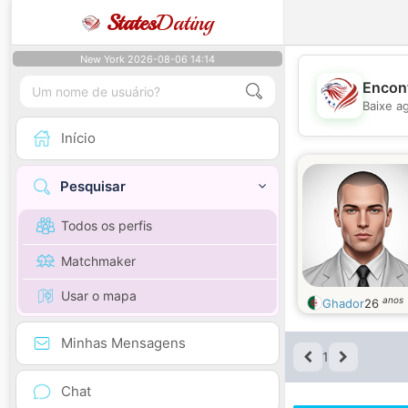
States
Dating
New York 2026-08-06 14:14
Encont
Baixe a
Início
Pesquisar
Todos os perfis
Matchmaker
Usar o mapa
anos
Ghador
26
Minhas Mensagens
1
Chat