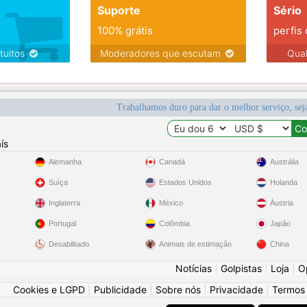
Suporte
Sério
100% grátis
perfis
tuitos
Moderadores que escutam
Qua
Trabalhamos duro para dar o melhor serviço, sej
ís
Alemanha
Canadá
Austrália
Suíça
Estados Unidos
Holanda
Inglaterra
México
Áustria
Portugal
Colômbia
Japão
Desabilitado
Animais de estimação
China
Notícias
|
Golpistas
|
Loja
|
O
Cookies e LGPD
|
Publicidade
|
Sobre nós
|
Privacidade
|
Termos