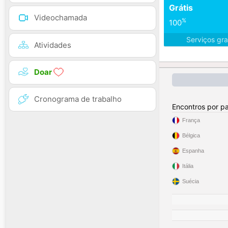
Grátis
Videochamada
%
100
Serviços gra
Atividades
Doar
Cronograma de trabalho
Encontros por pa
França
Bélgica
Espanha
Itália
Suécia