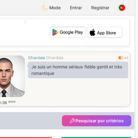
Mode
Entrar
Registrar
💖
💕
Ghardaia
Ghardaia
0.3
Je suis un homme sérieux fidèle gentil et très
romantique
anos
h
36
Pesquisar por critérios