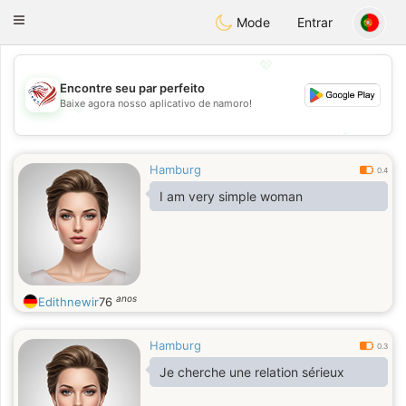
States
Dating
Toggle
Mode
Entrar
navigation
💖
Encontre seu par perfeito
Baixe agora nosso aplicativo de namoro!
💖
💕
💕
Hamburg
0.4
I am very simple woman
anos
Edithnewir
76
Hamburg
0.3
Je cherche une relation sérieux