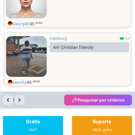
anos
Georgi91
35
Hamburg
0.9
Am Christian friendly
anos
Identity
45
1
Pesquisar por critérios
Grátis
Suporte
%
100
100% grátis