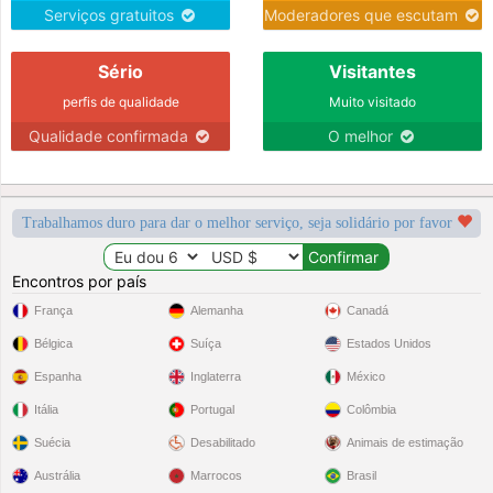
Serviços gratuitos
Moderadores que escutam
Sério
Visitantes
perfis de qualidade
Muito visitado
Qualidade confirmada
O melhor
Trabalhamos duro para dar o melhor serviço, seja solidário por favor
Encontros por país
França
Alemanha
Canadá
Bélgica
Suíça
Estados Unidos
Espanha
Inglaterra
México
Itália
Portugal
Colômbia
Suécia
Desabilitado
Animais de estimação
Austrália
Marrocos
Brasil