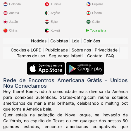
Holanda
Tunísia
Filipinas
Áustria
Argélia
Líbano
Japão
Egito
Golfo
China
Kuwait
Toda a lista
Notícias
|
Golpistas
|
Loja
|
Opiniões
Cookies e LGPD
|
Publicidade
|
Sobre nós
|
Privacidade
|
Termos de uso
|
Segurança infantil
|
Contato
|
FAQ
Rede de Encontros Americana Grátis – Unidos
Nós Conectamos
Hey there! Bem-vindo à comunidade mais diversa da América
para conexões autênticas. States-dating.com reúne solteiros
americanos de mar a mar brilhante, celebrando o melting pot
que torna a América bela.
Quer esteja na agitação de Nova Iorque, na inovação da
Califórnia, no espírito do Texas ou em qualquer dos nossos 50
grandes estados, encontre americanos compatíveis que