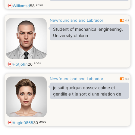
anos
Williamsd
58
Newfoundland and Labrador
0.4
Student of mechanical engineering,
University of ilorin
anos
Hotjohn
26
Newfoundland and Labrador
0.3
je suit quelqun dassez calme et
gentille e t je sort d une relation de
anos
Angie0865
30