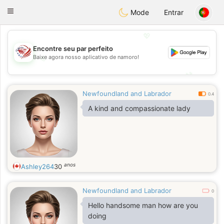
States
Dating
Toggle
Mode
Entrar
navigation
💖
Encontre seu par perfeito
Baixe agora nosso aplicativo de namoro!
💖
💕
💕
Newfoundland and Labrador
0.4
A kind and compassionate lady
anos
Ashley264
30
Newfoundland and Labrador
0
Hello handsome man how are you
doing