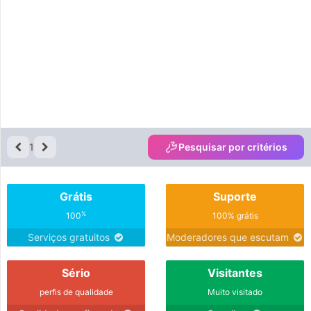
1
Pesquisar por critérios
Grátis
Suporte
%
100
100% grátis
Serviços gratuitos
Moderadores que escutam
Sério
Visitantes
perfis de qualidade
Muito visitado