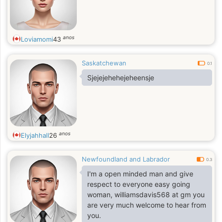
anos
Loviamomi
43
Saskatchewan
0.1
Sjejejehehejeheensje
anos
Elyjahhall
26
Newfoundland and Labrador
0.3
I'm a open minded man and give
respect to everyone easy going
woman, williamsdavis568 at gm you
are very much welcome to hear from
you.