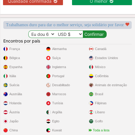
Qualidade confirmada
O melhor
Trabalhamos duro para dar o melhor serviço, seja solidário por favor
Encontros por país
França
Alemanha
Canadá
Bélgica
Suíça
Estados Unidos
Espanha
Inglaterra
México
Itália
Portugal
Colômbia
Suécia
Desabilitado
Animais de estimação
Austrália
Marrocos
Brasil
Holanda
Tunísia
Filipinas
Áustria
Argélia
Líbano
Japão
Egito
Golfo
China
Kuwait
Toda a lista