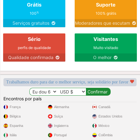
Grátis
Suporte
%
100
100% grátis
Serviços gratuitos
Moderadores que escutam
Sério
Visitantes
perfis de qualidade
Muito visitado
Qualidade confirmada
O melhor
Trabalhamos duro para dar o melhor serviço, seja solidário por favor
Encontros por país
França
Alemanha
Canadá
Bélgica
Suíça
Estados Unidos
Espanha
Inglaterra
México
Itália
Portugal
Colômbia