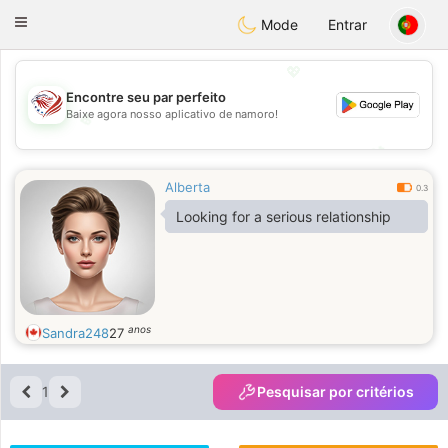
States
Dating
Toggle
Mode
Entrar
navigation
💖
Encontre seu par perfeito
Baixe agora nosso aplicativo de namoro!
💖
💕
💕
Alberta
0.3
Looking for a serious relationship
anos
Sandra248
27
1
Pesquisar por critérios