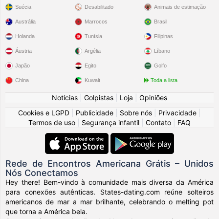
Suécia
Desabilitado
Animais de estimação
Austrália
Marrocos
Brasil
Holanda
Tunísia
Filipinas
Áustria
Argélia
Líbano
Japão
Egito
Golfo
China
Kuwait
Toda a lista
Notícias
|
Golpistas
|
Loja
|
Opiniões
Cookies e LGPD
|
Publicidade
|
Sobre nós
|
Privacidade
|
Termos de uso
|
Segurança infantil
|
Contato
|
FAQ
Rede de Encontros Americana Grátis – Unidos
Nós Conectamos
Hey there! Bem-vindo à comunidade mais diversa da América
para conexões autênticas. States-dating.com reúne solteiros
americanos de mar a mar brilhante, celebrando o melting pot
que torna a América bela.