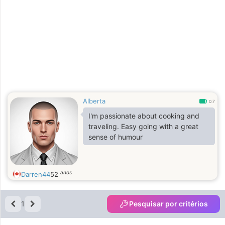
Alberta
0.7
I'm passionate about cooking and
traveling. Easy going with a great
sense of humour
anos
Darren44
52
1
Pesquisar por critérios