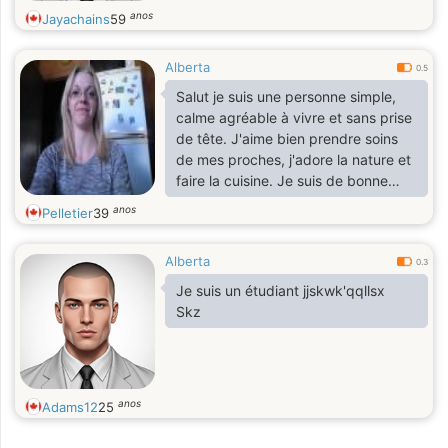
anos
Jayachains
59
Alberta
0.5
Salut je suis une personne simple,
calme agréable à vivre et sans prise
de tête. J'aime bien prendre soins
de mes proches, j'adore la nature et
faire la cuisine. Je suis de bonne
compagnie, respectueux des
anos
Pelletier
39
attente de chacun. Je me suis
inscrite dans le but de faire de belle
Alberta
rencontre
0.3
Je suis un étudiant jjskwk'qqllsx
Skz
anos
Adams12
25