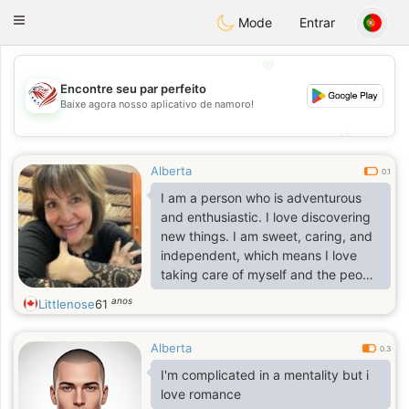
States
Dating
Toggle
Mode
Entrar
navigation
💖
Encontre seu par perfeito
Baixe agora nosso aplicativo de namoro!
💖
💕
💕
Alberta
0.1
I am a person who is adventurous
and enthusiastic. I love discovering
new things. I am sweet, caring, and
independent, which means I love
taking care of myself and the people
that I love.
anos
Littlenose
61
Alberta
0.3
I'm complicated in a mentality but i
love romance