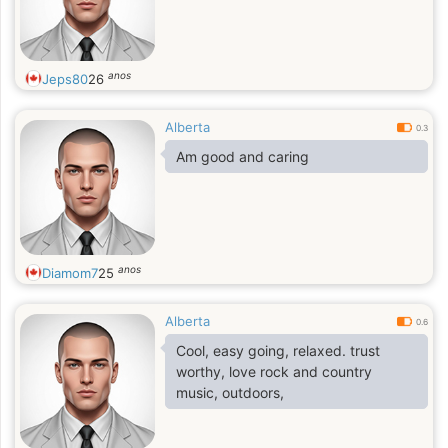
anos
Jeps80
26
Alberta
0.3
Am good and caring
anos
Diamom7
25
Alberta
0.6
Cool, easy going, relaxed. trust
worthy, love rock and country
music, outdoors,