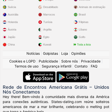
Suécia
Desabilitado
Animais de estimação
Austrália
Marrocos
Brasil
Holanda
Tunísia
Filipinas
Áustria
Argélia
Líbano
Japão
Egito
Golfo
China
Kuwait
Toda a lista
Notícias
|
Golpistas
|
Loja
|
Opiniões
Cookies e LGPD
|
Publicidade
|
Sobre nós
|
Privacidade
|
Termos de uso
|
Segurança infantil
|
Contato
|
FAQ
Rede de Encontros Americana Grátis – Unidos
Nós Conectamos
Hey there! Bem-vindo à comunidade mais diversa da América
para conexões autênticas. States-dating.com reúne solteiros
americanos de mar a mar brilhante, celebrando o melting pot
que torna a América bela.