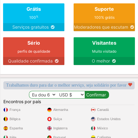
Grátis
Suporte
%
100
100% grátis
Serviços gratuitos
Moderadores que escutam
Sério
Visitantes
perfis de qualidade
Muito visitado
Qualidade confirmada
O melhor
Trabalhamos duro para dar o melhor serviço, seja solidário por favor
Encontros por país
França
Alemanha
Canadá
Bélgica
Suíça
Estados Unidos
Espanha
Inglaterra
México
Itália
Portugal
Colômbia