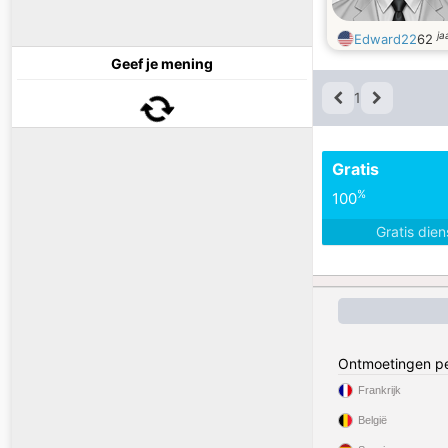
ja
Edward22
62
Geef je mening
1
Gratis
%
100
Gratis die
Ontmoetingen pe
Frankrijk
België