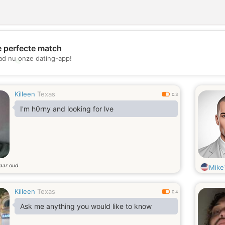
e perfecte match
d nu onze dating-app!
💖
💕
Killeen
Texas
0.3
I'm h0rny and looking for lve
jaar oud
Mike
Killeen
Texas
0.4
Ask me anything you would like to know