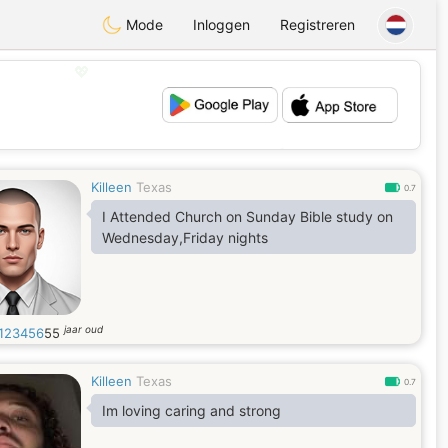
Mode
Inloggen
Registreren
💖
💕
Killeen
Texas
0.7
I Attended Church on Sunday Bible study on
Wednesday,Friday nights
jaar oud
123456
55
Killeen
Texas
0.7
Im loving caring and strong