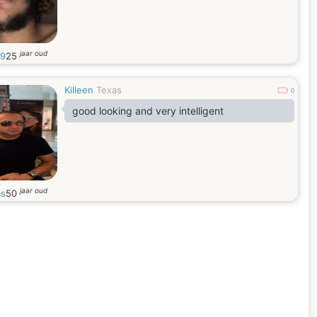
jaar oud
19
25
Killeen
Texas
0
good looking and very intelligent
jaar oud
ps
50