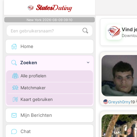
States
Dating
New York 2026-08-09 09:10
Vind j
Downloa
Home
Zoeken
Alle profielen
Matchmaker
Kaart gebruiken
Greysh0rny
19
Mijn Berichten
Chat