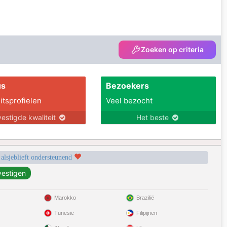
Zoeken op criteria
us
Bezoekers
itsprofielen
Veel bezocht
estigde kwaliteit
Het beste
 alsjeblieft ondersteunend
Marokko
Brazilië
Tunesië
Filipijnen