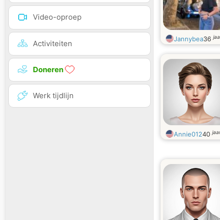
Video-oproep
ja
Jannybea
36
Activiteiten
Doneren
Werk tijdlijn
jaa
Annie012
40