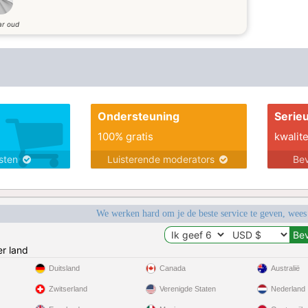
ar oud
Ondersteuning
Serie
100% gratis
kwalite
nsten
Luisterende moderators
Bev
We werken hard om je de beste service te geven, wees
r land
Duitsland
Canada
Australië
Zwitserland
Verenigde Staten
Nederland