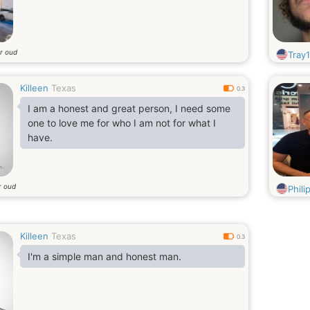
ar oud
Tray
Killeen
Texas
0.3
I am a honest and great person, I need some
one to love me for who I am not for what I
have.
r oud
Phili
Killeen
Texas
0.3
I'm a simple man and honest man.