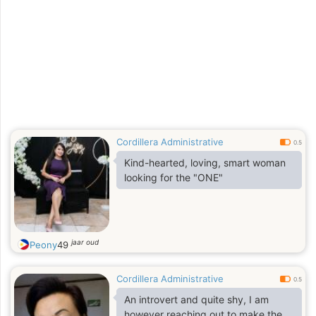
Cordillera Administrative
0.5
Kind-hearted, loving, smart woman
looking for the "ONE"
jaar oud
Peony
49
Cordillera Administrative
0.5
An introvert and quite shy, I am
however reaching out to make the