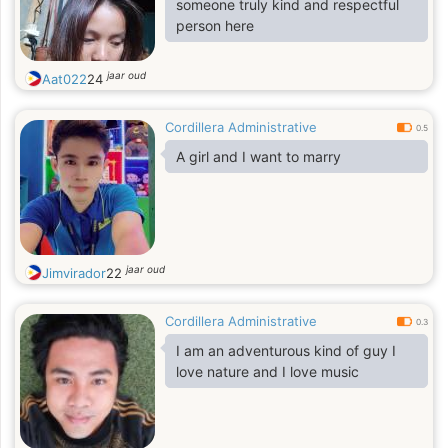
someone truly kind and respectful
person here
jaar oud
Aat022
24
Cordillera Administrative
0.5
A girl and I want to marry
jaar oud
Jimvirador
22
Cordillera Administrative
0.3
I am an adventurous kind of guy I
love nature and I love music