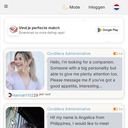
States
Dating
Toggle
Mode
Inloggen
navigation
💖
Vind je perfecte match
💖
Download nu onze dating-app!
💕
💕
Cordillera Administrative
0.4
Hello, I'm looking for a companion.
Someone with a big personality but
able to give me plenty attention too.
Please message me if you've got a
good appetite, interesting
conversation and the ability to laugh
jaar oud
Hannah1102
29
at yourself
Cordillera Administrative
0.4
Hi! my name is Angelica from
Philippines, I would like to meet