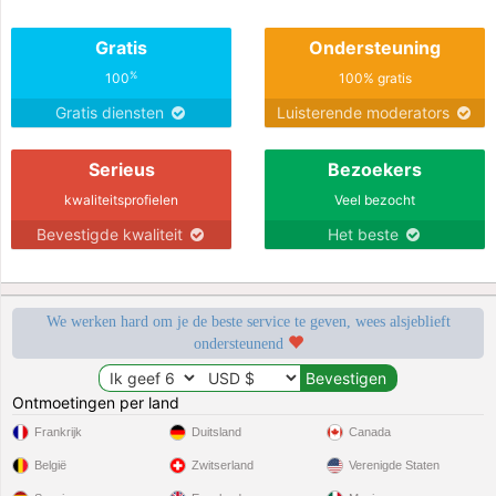
Gratis
Ondersteuning
%
100
100% gratis
Gratis diensten
Luisterende moderators
Serieus
Bezoekers
kwaliteitsprofielen
Veel bezocht
Bevestigde kwaliteit
Het beste
We werken hard om je de beste service te geven, wees alsjeblieft
ondersteunend
Ontmoetingen per land
Frankrijk
Duitsland
Canada
België
Zwitserland
Verenigde Staten