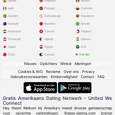
Spanje
Engeland
Mexico
Italië
Portugal
Colombia
Zweden
Gehandicapt
Huisdieren
Australië
Marokko
Brazilië
Nederland
Tunesië
Filipijnen
Oostenrijk
Algerije
Libanon
Japan
Egypte
Golf
China
Koeweit
Hele lijst
Nieuws
|
Oplichters
|
Winkel
|
Meningen
Cookies & AVG
|
Reclame
|
Over ons
|
Privacy
|
Gebruiksvoorwaarden
|
Kinderveiligheid
|
Contact
|
FAQ
Gratis Amerikaans Dating Netwerk – United We
Connect
Hey there! Welkom bij Amerika's meest diverse gemeenschap
voor oprechte verbindingen. States-dating.com brengt