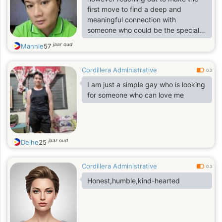
first move to find a deep and
meaningful connection with
someone who could be the special
one for me.
jaar oud
Mannie
57
Cordillera Administrative
0.3
I am just a simple gay who is looking
for someone who can love me
jaar oud
Delhe
25
Cordillera Administrative
0.3
Honest,humble,kind-hearted