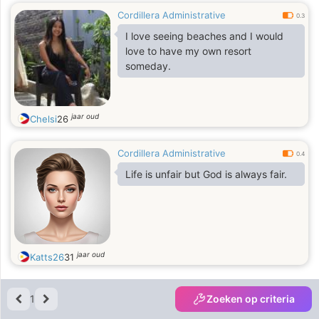
Cordillera Administrative
0.3
I love seeing beaches and I would
love to have my own resort
someday.
jaar oud
Chelsi
26
Cordillera Administrative
0.4
Life is unfair but God is always fair.
jaar oud
Katts26
31
1
Zoeken op criteria