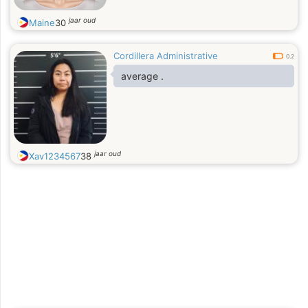
jaar oud
Maine
30
Cordillera Administrative
0.2
average .
jaar oud
Xav1234567
38