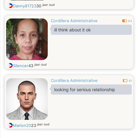
jaar oud
Danny81723
30
Cordillera Administrative
0.3
ill think about it ok
jaar oud
Silencer
43
Cordillera Administrative
0.1
looking for serious relationship
jaar oud
Marlon20
23