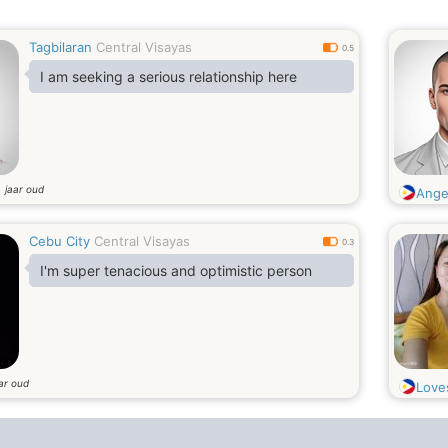
Tagbilaran
Central Visayas
0.5
I am seeking a serious relationship here
jaar oud
5
Ange
Cebu City
Central Visayas
0.3
I'm super tenacious and optimistic person
ar oud
Love