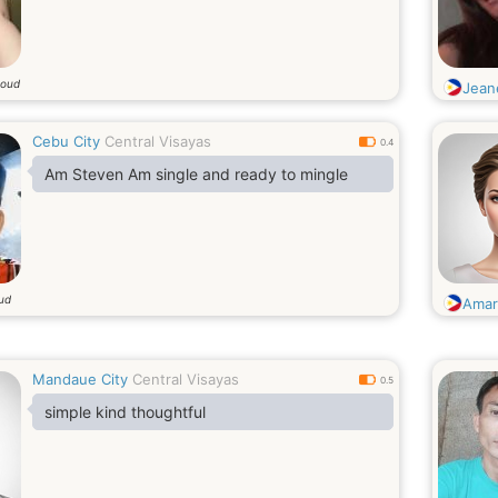
 oud
Jean
Cebu City
Central Visayas
0.4
Am Steven Am single and ready to mingle
oud
Amar
Mandaue City
Central Visayas
0.5
simple kind thoughtful