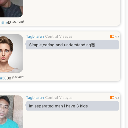
jaar oud
ette
48
Tagbilaran
Central Visayas
0.3
Simple,caring and understanding🥰
jaar oud
a38
38
Tagbilaran
Central Visayas
0.4
im separated man i have 3 kids