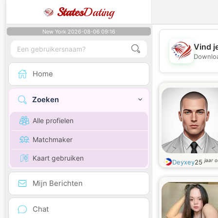
States
Dating
New York 2026-08-06 09:16
Vind j
Downloa
Home
Zoeken
Alle profielen
Matchmaker
Kaart gebruiken
jaar 
Deyxey
25
Mijn Berichten
Chat