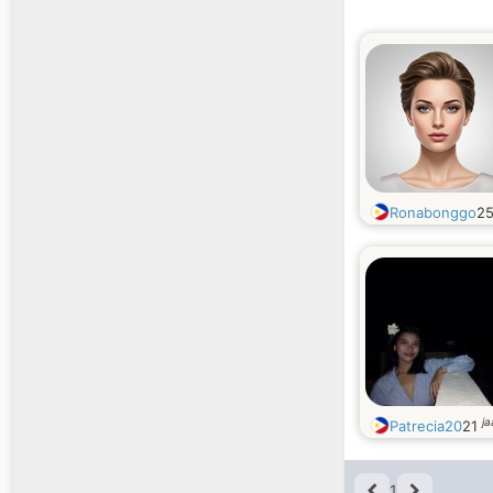
Ronabonggo
2
ja
Patrecia20
21
1