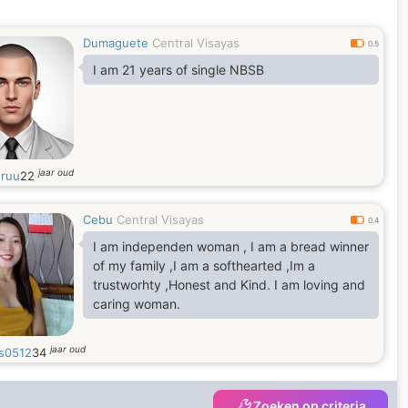
Dumaguete
Central Visayas
0.5
I am 21 years of single NBSB
jaar oud
ruu
22
Cebu
Central Visayas
0.4
I am independen woman , I am a bread winner
of my family ,I am a softhearted ,Im a
trustworhty ,Honest and Kind. I am loving and
caring woman.
jaar oud
s0512
34
Zoeken op criteria