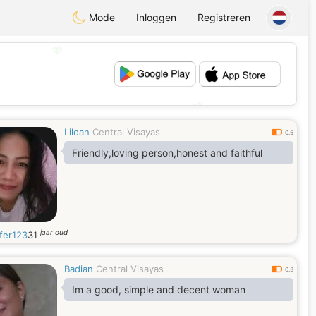
Mode
Inloggen
Registreren
💖
💕
Liloan
Central Visayas
0.5
Friendly,loving person,honest and faithful
jaar oud
fer123
31
Badian
Central Visayas
0.3
Im a good, simple and decent woman