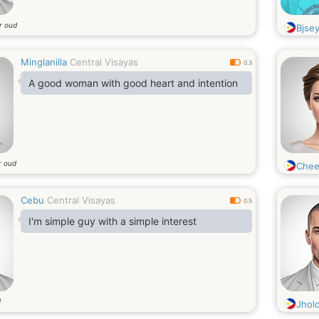
r oud
Bjse
Minglanilla
Central Visayas
0.3
A good woman with good heart and intention
r oud
Chee
Cebu
Central Visayas
0.5
I'm simple guy with a simple interest
d
Jhol