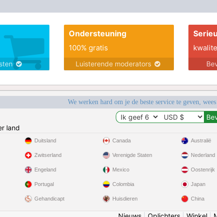
Ondersteuning
Serie
100% gratis
kwalite
nsten
Luisterende moderators
Bev
We werken hard om je de beste service te geven, wees
r land
Duitsland
Canada
Australië
Zwitserland
Verenigde Staten
Nederland
Engeland
Mexico
Oostenrijk
Portugal
Colombia
Japan
Gehandicapt
Huisdieren
China
Nieuws
|
Oplichters
|
Winkel
|