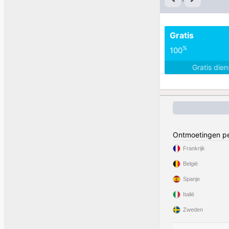
Gratis
%
100
Gratis die
Ontmoetingen pe
Frankrijk
België
Spanje
Italië
Zweden