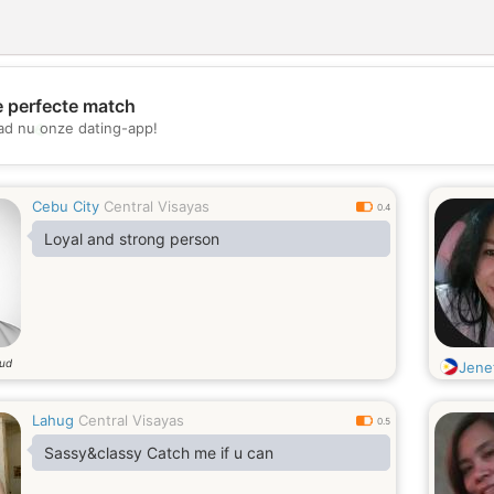
e perfecte match
💖
d nu onze dating-app!
💕
Cebu City
Central Visayas
0.4
Loyal and strong person
oud
Jene
Lahug
Central Visayas
0.5
Sassy&classy Catch me if u can