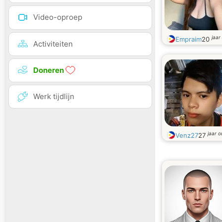
Video-oproep
jaar
Empraim
20
Activiteiten
Doneren
Werk tijdlijn
jaar 
Venz27
27