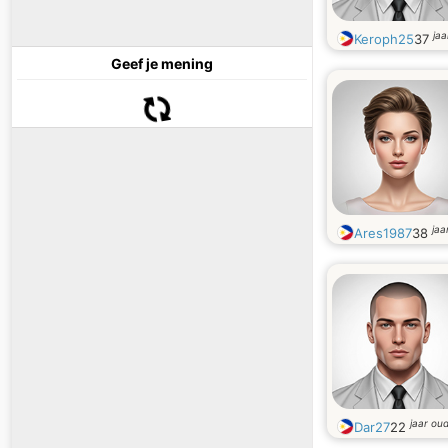
jaa
Keroph25
37
Geef je mening
jaa
Ares1987
38
jaar ou
Dar27
22