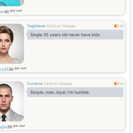
jaar oud
yer
40
Tagbilaran
Central Visayas
0.3
Single 35 years old never have kids
jaar oud
ry35
36
Cordova
Central Visayas
0.3
Simple..man..loyal..I'm humble.
jaar oud
ogzs
39