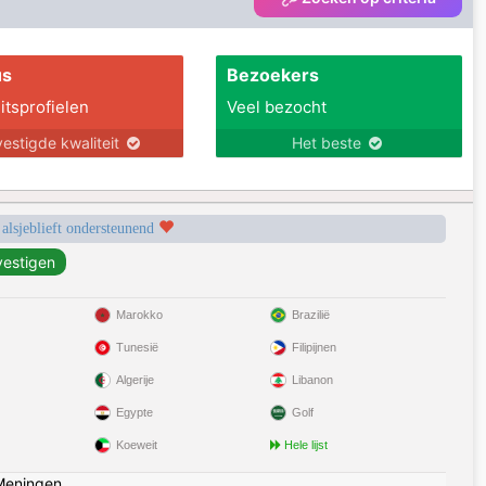
us
Bezoekers
itsprofielen
Veel bezocht
estigde kwaliteit
Het beste
 alsjeblieft ondersteunend
Marokko
Brazilië
Tunesië
Filipijnen
Algerije
Libanon
Egypte
Golf
Koeweit
Hele lijst
Meningen