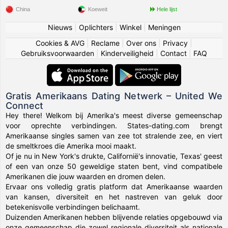
China
Koeweit
Hele lijst
Nieuws
|
Oplichters
|
Winkel
|
Meningen
Cookies & AVG
|
Reclame
|
Over ons
|
Privacy
|
Gebruiksvoorwaarden
|
Kinderveiligheid
|
Contact
|
FAQ
Gratis Amerikaans Dating Netwerk – United We
Connect
Hey there! Welkom bij Amerika's meest diverse gemeenschap
voor oprechte verbindingen. States-dating.com brengt
Amerikaanse singles samen van zee tot stralende zee, en viert
de smeltkroes die Amerika mooi maakt.
Of je nu in New York's drukte, Californië's innovatie, Texas' geest
of een van onze 50 geweldige staten bent, vind compatibele
Amerikanen die jouw waarden en dromen delen.
Ervaar ons volledig gratis platform dat Amerikaanse waarden
van kansen, diversiteit en het nastreven van geluk door
betekenisvolle verbindingen belichaamt.
Duizenden Amerikanen hebben blijvende relaties opgebouwd via
onze gemeenschap die zowel regionale diversiteit als nationale