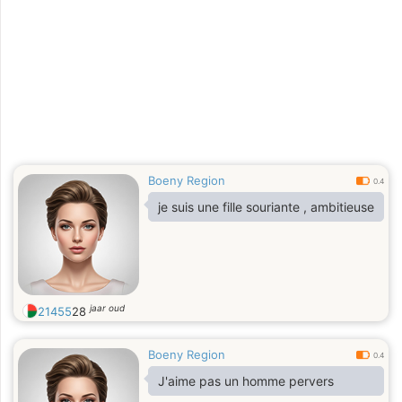
Boeny Region
0.4
je suis une fille souriante , ambitieuse
jaar oud
21455
28
Boeny Region
0.4
J'aime pas un homme pervers