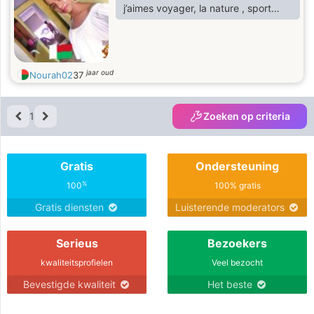
j’aimes voyager, la nature , sport…
jaar oud
Nourah02
37
1
Zoeken op criteria
Gratis
Ondersteuning
%
100
100% gratis
Gratis diensten
Luisterende moderators
Serieus
Bezoekers
kwaliteitsprofielen
Veel bezocht
Bevestigde kwaliteit
Het beste