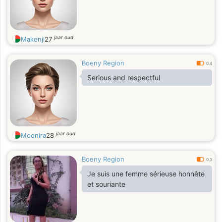
jaar oud
Makenji
27
Boeny Region
0.4
Serious and respectful
jaar oud
Moonira
28
Boeny Region
0.3
Je suis une femme sérieuse honnête
et souriante