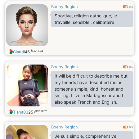
Boeny Region
0.3
Sportive, religion catholique, je
travaille, sensible,, célibataire
jaar oud
Claudi
46
Boeny Region
0.5
It will be difficult to describe me but
my friends have described me as
someone simple, kind, honest and
smiling. I live in Madagascar and I
also speak French and English.
jaar oud
Tiana03
25
Boeny Region
0.5
Je suis simple, compréhensive,