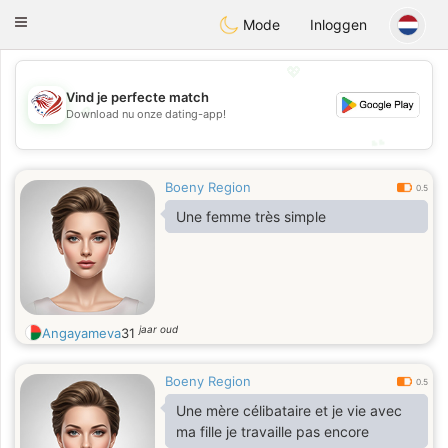
States
Dating
Toggle
Mode
Inloggen
navigation
💖
Vind je perfecte match
💖
Download nu onze dating-app!
💕
💕
Boeny Region
0.5
Une femme très simple
jaar oud
Angayameva
31
Boeny Region
0.5
Une mère célibataire et je vie avec
ma fille je travaille pas encore