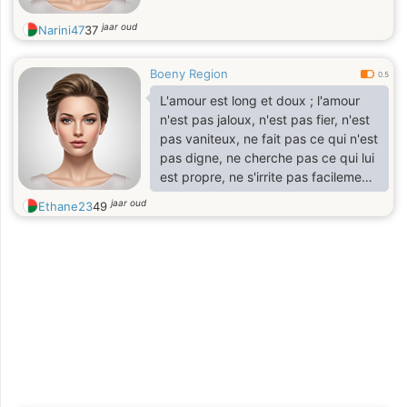
jaar oud
Narini47
37
Boeny Region
0.5
L'amour est long et doux ; l'amour
n'est pas jaloux, n'est pas fier, n'est
pas vaniteux, ne fait pas ce qui n'est
pas digne, ne cherche pas ce qui lui
est propre, ne s'irrite pas facilement,
ne fait pas preuve de compassion,
jaar oud
Ethane23
49
ne se réjouit pas de l'injustice, mais
se réjouit de la vérité, supporte tout,
croire tout, espérer tout, supporter
tout.
— I Corinthiens 13 : 4-7