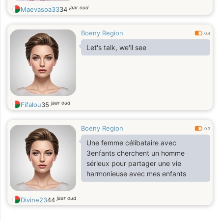
jaar oud
Maevasoa33
34
Boeny Region
0.4
Let's talk, we'll see
jaar oud
Fifalou
35
Boeny Region
0.3
Une femme célibataire avec
3enfants cherchent un homme
sérieux pour partager une vie
harmonieuse avec mes enfants
jaar oud
Divine23
44