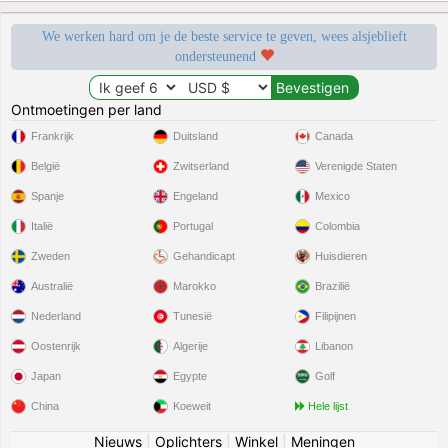
We werken hard om je de beste service te geven, wees alsjeblieft
ondersteunend
Ontmoetingen per land
Frankrijk
Duitsland
Canada
België
Zwitserland
Verenigde Staten
Spanje
Engeland
Mexico
Italië
Portugal
Colombia
Zweden
Gehandicapt
Huisdieren
Australië
Marokko
Brazilië
Nederland
Tunesië
Filipijnen
Oostenrijk
Algerije
Libanon
Japan
Egypte
Golf
China
Koeweit
Hele lijst
Nieuws
|
Oplichters
|
Winkel
|
Meningen