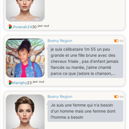
jaar oud
Jhoanah24
30
Boeny Region
0.3
je suis célibataire 1m 55 un peu
grande et une fille brune avec des
cheveux frisée , pas d'enfant jamais
fiancée ou mariée, j'aime chanté
parce ce que j'adore la chanson,
j'aime baladé
jaar oud
Mariajhy
23
Boeny Region
0.4
Je suis une femme qui n'a besoin
d'un homme mais une femme dont
l'homme a besoin