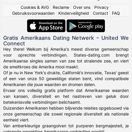
Cookies & AVG
|
Reclame
|
Over ons
|
Privacy
|
Gebruiksvoorwaarden
|
Kinderveiligheid
|
Contact
|
FAQ
Gratis Amerikaans Dating Netwerk – United We
Connect
Hey there! Welkom bij Amerika's meest diverse gemeenschap
voor oprechte verbindingen. States-dating.com brengt
Amerikaanse singles samen van zee tot stralende zee, en viert
de smeltkroes die Amerika mooi maakt.
Of je nu in New York's drukte, Californië's innovatie, Texas' geest
of een van onze 50 geweldige staten bent, vind compatibele
Amerikanen die jouw waarden en dromen delen.
Ervaar ons volledig gratis platform dat Amerikaanse waarden
van kansen, diversiteit en het nastreven van geluk door
betekenisvolle verbindingen belichaamt.
Duizenden Amerikanen hebben blijvende relaties opgebouwd via
onze gemeenschap die zowel regionale diversiteit als nationale
eenheid viert.
Van amberkleurige graangolven tot purperen bergmajesteit, je
volgende geweldige Amerikaanse verbinding wacht!