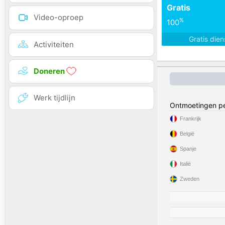
Gratis
Video-oproep
%
100
Gratis die
Activiteiten
Doneren
Werk tijdlijn
Ontmoetingen pe
Frankrijk
België
Spanje
Italië
Zweden