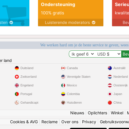
Ondersteuning
Serie
100% gratis
kwalite
nsten
Luisterende moderators
Bev
We werken hard om je de beste service te geven, wees
r land
Duitsland
Canada
Australië
Zwitserland
Verenigde Staten
Nederland
Engeland
Mexico
Oostenrijk
Portugal
Colombia
Japan
Gehandicapt
Huisdieren
China
Nieuws
|
Oplichters
|
Winkel
|
Cookies & AVG
|
Reclame
|
Over ons
|
Privacy
|
Gebruiksvoorw