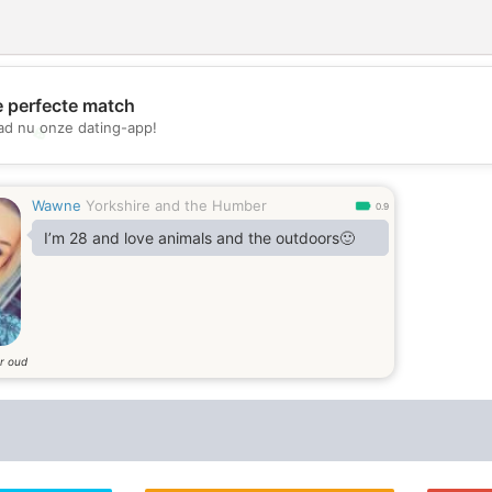
e perfecte match
d nu onze dating-app!
💖
💕
Wawne
Yorkshire and the Humber
0.9
I’m 28 and love animals and the outdoors🙂
ar oud