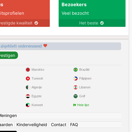
us
Bezoekers
itsprofielen
Veel bezocht
estigde kwaliteit
Het beste
 alsjeblieft ondersteunend
Marokko
Brazilië
Tunesië
Filipijnen
Algerije
Libanon
Egypte
Golf
Koeweit
Hele lijst
Meningen
aarden
|
Kinderveiligheid
|
Contact
|
FAQ