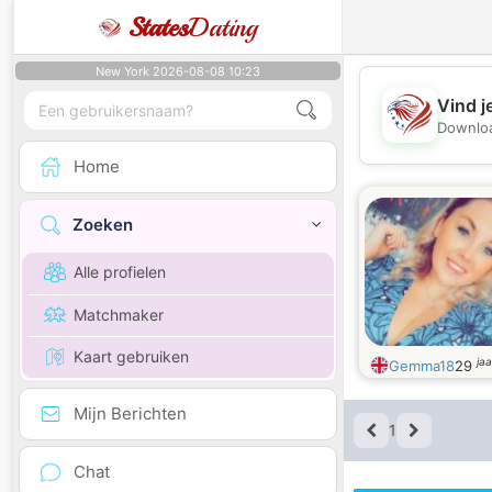
States
Dating
New York 2026-08-08 10:23
Vind j
Downloa
Home
Zoeken
Alle profielen
Matchmaker
Kaart gebruiken
ja
Gemma18
29
Mijn Berichten
1
Chat