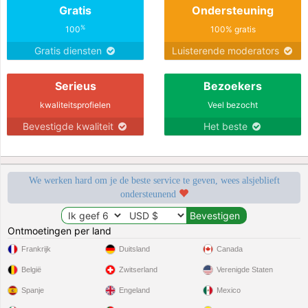
Gratis
Ondersteuning
%
100
100% gratis
Gratis diensten
Luisterende moderators
Serieus
Bezoekers
kwaliteitsprofielen
Veel bezocht
Bevestigde kwaliteit
Het beste
We werken hard om je de beste service te geven, wees alsjeblieft
ondersteunend
Ontmoetingen per land
Frankrijk
Duitsland
Canada
België
Zwitserland
Verenigde Staten
Spanje
Engeland
Mexico