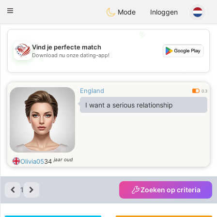
States
Dating
Toggle
Mode
Inloggen
navigation
💖
Vind je perfecte match
Download nu onze dating-app!
💖
💕
💕
England
0.3
I want a serious relationship
jaar oud
Olivia05
34
1
Zoeken op criteria