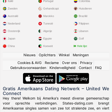
Italië
Portugal
Colombia
Zweden
Gehandicapt
Huisdieren
Australië
Marokko
Brazilië
Nederland
Tunesië
Filipijnen
Oostenrijk
Algerije
Libanon
Japan
Egypte
Golf
China
Koeweit
Hele lijst
Nieuws
|
Oplichters
|
Winkel
|
Meningen
Cookies & AVG
|
Reclame
|
Over ons
|
Privacy
|
Gebruiksvoorwaarden
|
Kinderveiligheid
|
Contact
|
FAQ
Gratis Amerikaans Dating Netwerk – United We
Connect
Hey there! Welkom bij Amerika's meest diverse gemeenschap
voor oprechte verbindingen. States-dating.com brengt
Amerikaanse singles samen van zee tot stralende zee, en viert