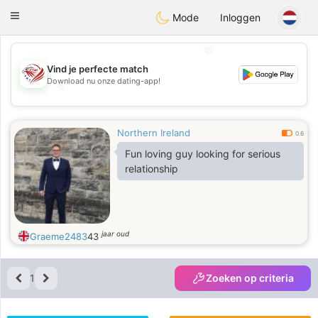
States
Dating
Toggle
Mode
Inloggen
navigation
💖
Vind je perfecte match
Download nu onze dating-app!
💖
💕
💕
Northern Ireland
0.6
Fun loving guy looking for serious
relationship
jaar oud
Graeme2483
43
1
Zoeken op criteria