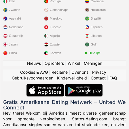
Italië
Portugal
Colombia
Zweden
Gehandicapt
Huisdieren
Australië
Marokko
Brazilië
Nederland
Tunesië
Filipijnen
Oostenrijk
Algerije
Libanon
Japan
Egypte
Golf
China
Koeweit
Hele lijst
Nieuws
|
Oplichters
|
Winkel
|
Meningen
Cookies & AVG
|
Reclame
|
Over ons
|
Privacy
|
Gebruiksvoorwaarden
|
Kinderveiligheid
|
Contact
|
FAQ
Gratis Amerikaans Dating Netwerk – United We
Connect
Hey there! Welkom bij Amerika's meest diverse gemeenschap
voor oprechte verbindingen. States-dating.com brengt
Amerikaanse singles samen van zee tot stralende zee, en viert