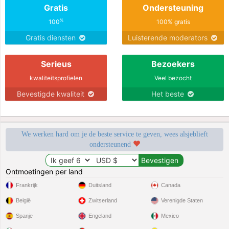
Gratis
Ondersteuning
%
100
100% gratis
Gratis diensten
Luisterende moderators
Serieus
Bezoekers
kwaliteitsprofielen
Veel bezocht
Bevestigde kwaliteit
Het beste
We werken hard om je de beste service te geven, wees alsjeblieft
ondersteunend
Ontmoetingen per land
Frankrijk
Duitsland
Canada
België
Zwitserland
Verenigde Staten
Spanje
Engeland
Mexico