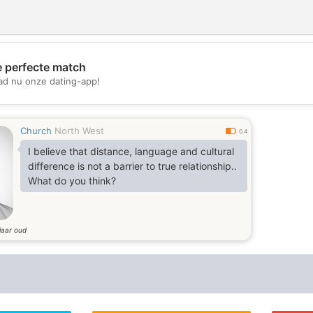
e perfecte match
d nu onze dating-app!
💖
💕
Church
North West
0.4
I believe that distance, language and cultural
difference is not a barrier to true relationship..
What do you think?
jaar oud