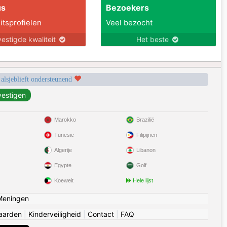
us
Bezoekers
itsprofielen
Veel bezocht
estigde kwaliteit
Het beste
 alsjeblieft ondersteunend
Marokko
Brazilië
Tunesië
Filipijnen
Algerije
Libanon
Egypte
Golf
Koeweit
Hele lijst
Meningen
aarden
|
Kinderveiligheid
|
Contact
|
FAQ