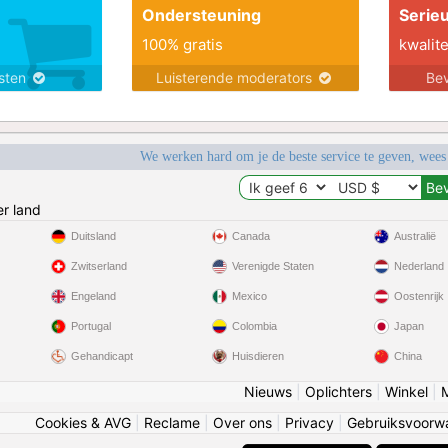
Ondersteuning
Serie
100% gratis
kwalite
nsten
Luisterende moderators
Bev
We werken hard om je de beste service te geven, wees
r land
Duitsland
Canada
Australië
Zwitserland
Verenigde Staten
Nederland
Engeland
Mexico
Oostenrijk
Portugal
Colombia
Japan
Gehandicapt
Huisdieren
China
Nieuws
|
Oplichters
|
Winkel
|
Cookies & AVG
|
Reclame
|
Over ons
|
Privacy
|
Gebruiksvoorw