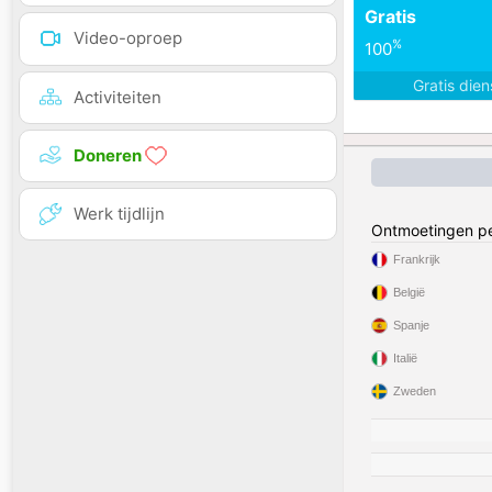
Gratis
Video-oproep
%
100
Gratis die
Activiteiten
Doneren
Werk tijdlijn
Ontmoetingen pe
Frankrijk
België
Spanje
Italië
Zweden