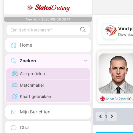
States
Dating
New York 2026-08-09 08:14
Vind j
Downloa
Home
Zoeken
Alle profielen
Matchmaker
Kaart gebruiken
John312pat
60
Mijn Berichten
1
Chat