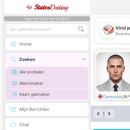
States
Dating
New York 2026-08-09 08:10
Vind j
Downloa
Home
Zoeken
Alle profielen
Matchmaker
Kaart gebruiken
j
Clemcuddy
26
Mijn Berichten
1
Chat