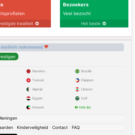
us
Bezoekers
itsprofielen
Veel bezocht
estigde kwaliteit
Het beste
 alsjeblieft ondersteunend
Marokko
Brazilië
Tunesië
Filipijnen
Algerije
Libanon
Egypte
Golf
Koeweit
Hele lijst
Meningen
aarden
|
Kinderveiligheid
|
Contact
|
FAQ