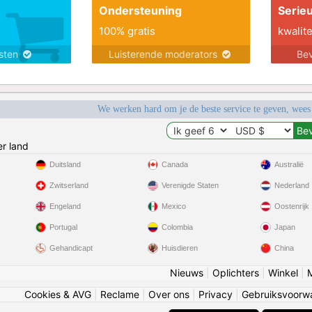
Ondersteuning
Serie
100% gratis
kwalite
nsten
Luisterende moderators
Bev
We werken hard om je de beste service te geven, wees
r land
Duitsland
Canada
Australië
Zwitserland
Verenigde Staten
Nederland
Engeland
Mexico
Oostenrijk
Portugal
Colombia
Japan
Gehandicapt
Huisdieren
China
Nieuws
|
Oplichters
|
Winkel
|
Cookies & AVG
|
Reclame
|
Over ons
|
Privacy
|
Gebruiksvoorw