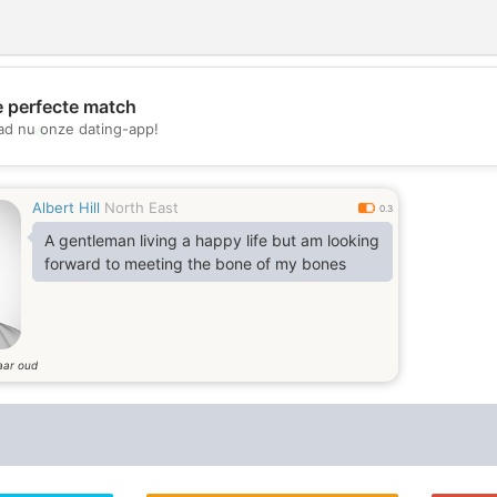
e perfecte match
d nu onze dating-app!
💖
💕
Albert Hill
North East
0.3
A gentleman living a happy life but am looking
forward to meeting the bone of my bones
aar oud