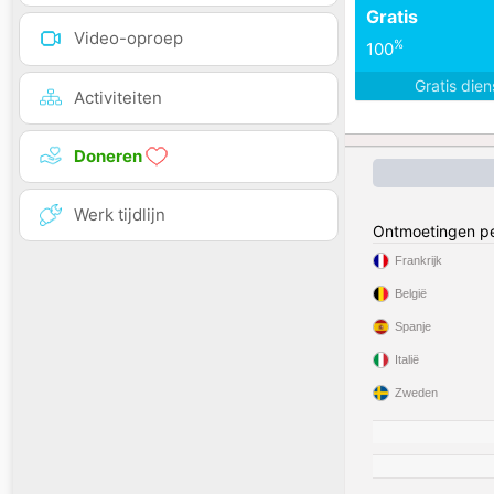
Gratis
Video-oproep
%
100
Gratis die
Activiteiten
Doneren
Werk tijdlijn
Ontmoetingen pe
Frankrijk
België
Spanje
Italië
Zweden