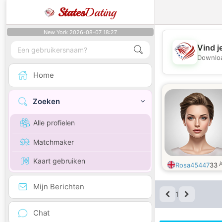
States
Dating
New York 2026-08-07 18:27
Vind j
Downloa
Home
Zoeken
Alle profielen
Matchmaker
Kaart gebruiken
j
Rosa45447
33
Mijn Berichten
1
Chat