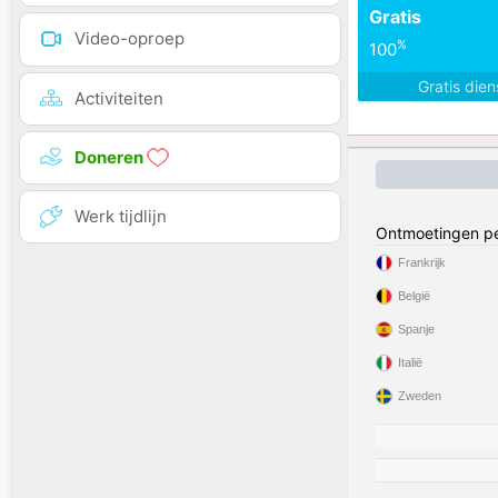
Gratis
Video-oproep
%
100
Gratis die
Activiteiten
Doneren
Werk tijdlijn
Ontmoetingen pe
Frankrijk
België
Spanje
Italië
Zweden