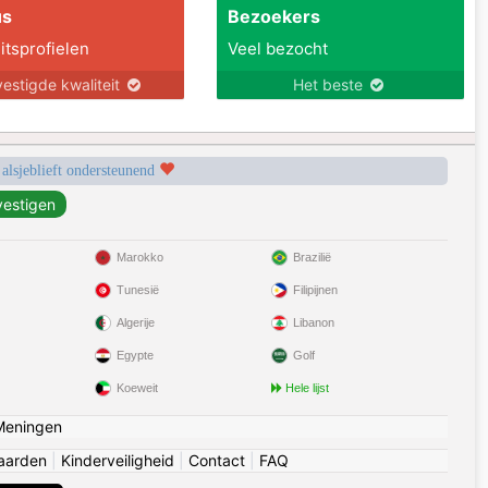
us
Bezoekers
itsprofielen
Veel bezocht
estigde kwaliteit
Het beste
 alsjeblieft ondersteunend
Marokko
Brazilië
Tunesië
Filipijnen
Algerije
Libanon
Egypte
Golf
Koeweit
Hele lijst
Meningen
aarden
|
Kinderveiligheid
|
Contact
|
FAQ