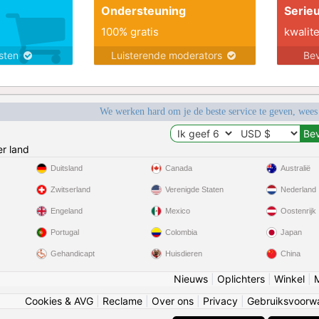
Ondersteuning
Serie
100% gratis
kwalite
nsten
Luisterende moderators
Bev
We werken hard om je de beste service te geven, wees
r land
Duitsland
Canada
Australië
Zwitserland
Verenigde Staten
Nederland
Engeland
Mexico
Oostenrijk
Portugal
Colombia
Japan
Gehandicapt
Huisdieren
China
Nieuws
|
Oplichters
|
Winkel
|
Cookies & AVG
|
Reclame
|
Over ons
|
Privacy
|
Gebruiksvoorw