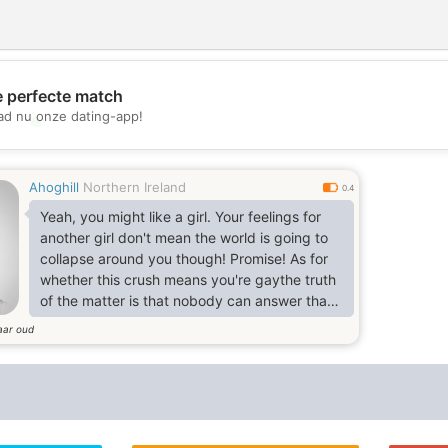
e perfecte match
d nu onze dating-app!
💖
💕
Ahoghill
Northern Ireland
0.4
Yeah, you might like a girl. Your feelings for
another girl don't mean the world is going to
collapse around you though! Promise! As for
whether this crush means you're gaythe truth
of the matter is that nobody can answer that
but yourself.
aar oud