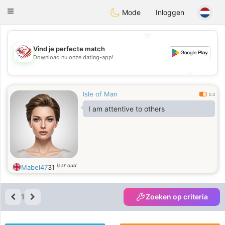
States
Dating
Toggle
Mode
Inloggen
navigation
💖
Vind je perfecte match
Download nu onze dating-app!
💖
💕
💕
Isle of Man
0.3
I am attentive to others
jaar oud
Mabel47
31
1
Zoeken op criteria