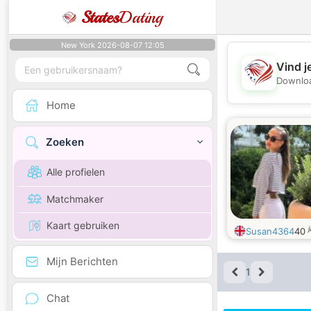
States
Dating
New York 2026-08-07 12:05
Vind j
Downloa
Home
Zoeken
Alle profielen
Matchmaker
Kaart gebruiken
Susan4364
40
Mijn Berichten
1
Chat