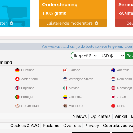
Ondersteuning
Serie
100% gratis
kwalite
nsten
Luisterende moderators
Bev
We werken hard om je de beste service te geven, wees
r land
Duitsland
Canada
Australië
Zwitserland
Verenigde Staten
Nederland
Engeland
Mexico
Oostenrijk
Portugal
Colombia
Japan
Gehandicapt
Huisdieren
China
Nieuws
|
Oplichters
|
Winkel
|
Cookies & AVG
|
Reclame
|
Over ons
|
Privacy
|
Gebruiksvoorw