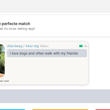
e perfecte match
d nu onze dating-app!
💖
💕
Aberbeeg / Aber-big
Wales
0.8
I love dogs and often walk with my friends
jaar oud