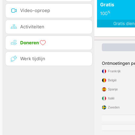
Gratis
Video-oproep
%
100
Gratis die
Activiteiten
Doneren
Werk tijdlijn
Ontmoetingen pe
Frankrijk
België
Spanje
Italië
Zweden