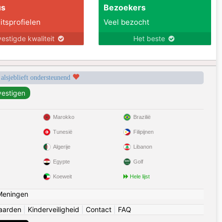
us
Bezoekers
itsprofielen
Veel bezocht
estigde kwaliteit
Het beste
 alsjeblieft ondersteunend
Marokko
Brazilië
Tunesië
Filipijnen
Algerije
Libanon
Egypte
Golf
Koeweit
Hele lijst
Meningen
aarden
|
Kinderveiligheid
|
Contact
|
FAQ