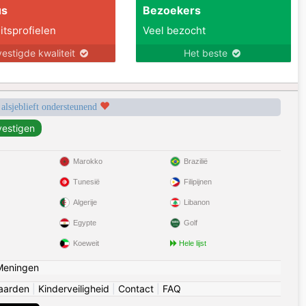
us
Bezoekers
itsprofielen
Veel bezocht
estigde kwaliteit
Het beste
 alsjeblieft ondersteunend
Marokko
Brazilië
Tunesië
Filipijnen
Algerije
Libanon
Egypte
Golf
Koeweit
Hele lijst
Meningen
aarden
|
Kinderveiligheid
|
Contact
|
FAQ