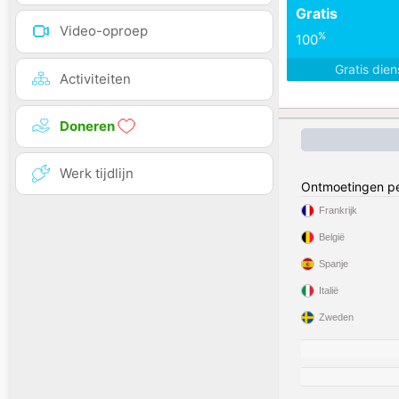
Gratis
Video-oproep
%
100
Gratis die
Activiteiten
Doneren
Werk tijdlijn
Ontmoetingen pe
Frankrijk
België
Spanje
Italië
Zweden