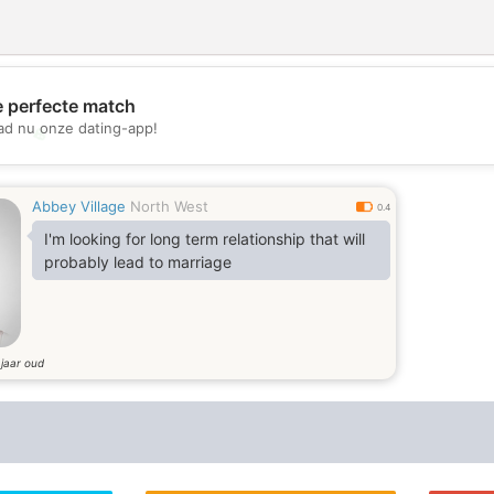
e perfecte match
d nu onze dating-app!
💖
💕
Abbey Village
North West
0.4
I'm looking for long term relationship that will
probably lead to marriage
jaar oud
4