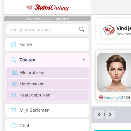
States
Dating
New York 2026-08-08 09:31
Vind j
Downloa
Home
Zoeken
Alle profielen
Matchmaker
Kaart gebruiken
Vanscoyk34
3
Mijn Berichten
1
Chat