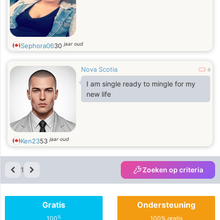
jaar oud
Sephora06
30
Nova Scotia
0
I am single ready to mingle for my
new life
jaar oud
Ken23
53
1
Zoeken op criteria
Gratis
Ondersteuning
%
100
100% gratis