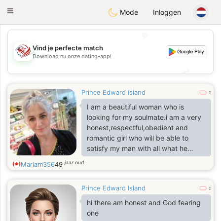
States
Dating
Toggle
Mode
Inloggen
navigation
💖
Vind je perfecte match
💖
Download nu onze dating-app!
💕
💕
Prince Edward Island
0
I am a beautiful woman who is
looking for my soulmate.i am a very
honest,respectful,obedient and
romantic girl who will be able to
satisfy my man with all what he
wants from me.i am interested in
jaar oud
Mariam356
49
meeting any kind of man so feel free
to write to me because i am an open
Prince Edward Island
minded woman who will never hide
0
anything from my man.kisss
hi there am honest and God fearing
one