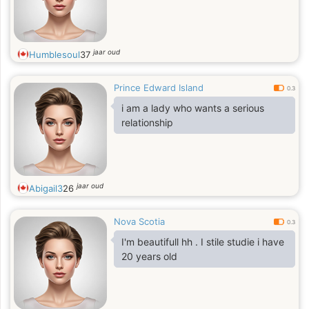
jaar oud
Humblesoul
37
Prince Edward Island
0.3
i am a lady who wants a serious
relationship
jaar oud
Abigail3
26
Nova Scotia
0.3
I'm beautifull hh . I stile studie i have
20 years old