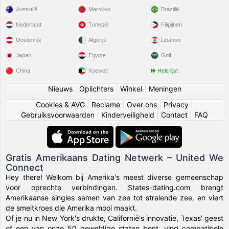
Australië
Marokko
Brazilië
Nederland
Tunesië
Filipijnen
Oostenrijk
Algerije
Libanon
Japan
Egypte
Golf
China
Koeweit
Hele lijst
Nieuws
|
Oplichters
|
Winkel
|
Meningen
Cookies & AVG
|
Reclame
|
Over ons
|
Privacy
|
Gebruiksvoorwaarden
|
Kinderveiligheid
|
Contact
|
FAQ
Gratis Amerikaans Dating Netwerk – United We
Connect
Hey there! Welkom bij Amerika's meest diverse gemeenschap
voor oprechte verbindingen. States-dating.com brengt
Amerikaanse singles samen van zee tot stralende zee, en viert
de smeltkroes die Amerika mooi maakt.
Of je nu in New York's drukte, Californië's innovatie, Texas' geest
of een van onze 50 geweldige staten bent, vind compatibele