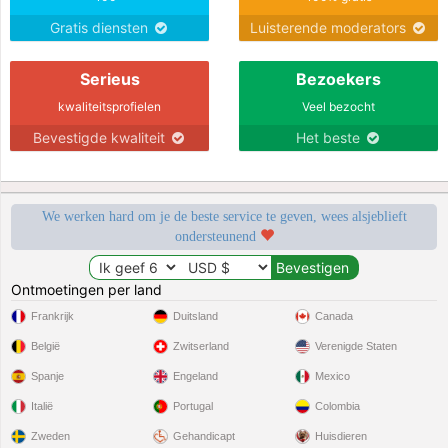
Gratis diensten
Luisterende moderators
Serieus
Bezoekers
kwaliteitsprofielen
Veel bezocht
Bevestigde kwaliteit
Het beste
We werken hard om je de beste service te geven, wees alsjeblieft
ondersteunend
Ontmoetingen per land
Frankrijk
Duitsland
Canada
België
Zwitserland
Verenigde Staten
Spanje
Engeland
Mexico
Italië
Portugal
Colombia
Zweden
Gehandicapt
Huisdieren