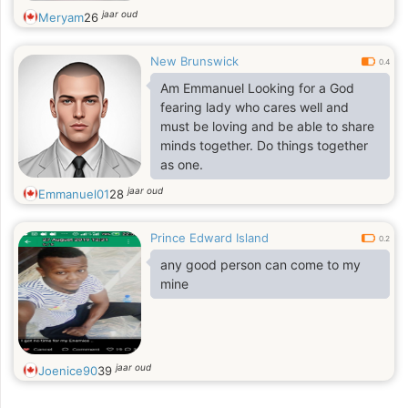
jaar oud
Meryam
26
New Brunswick
0.4
Am Emmanuel Looking for a God
fearing lady who cares well and
must be loving and be able to share
minds together. Do things together
as one.
jaar oud
Emmanuel01
28
Prince Edward Island
0.2
any good person can come to my
mine
jaar oud
Joenice90
39