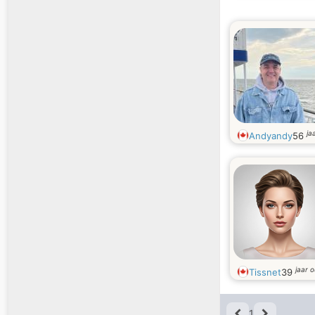
ja
Andyandy
56
jaar 
Tissnet
39
1