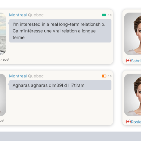
Montreal
Quebec
0.9
I'm interested in a real long-term relationship.
Ca m'intéresse une vrai relation a longue
terme
ar oud
Sabr
Montreal
Quebec
0.6
Agharas agharas dlm39l d l i7tiram
oud
Rosi