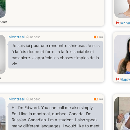
r oud
Anna
Montreal
Quebec
0.6
Je suis ici pour une rencontre sérieuse. Je suis
à la fois douce et forte , à la fois sociable et
casanière. J'apprécie les choses simples de la
vie .
d
Rajd
Montreal
Quebec
0.6
Hi, I'm Edward. You can call me also simply
Ed. I live in montreal, quebec, Canada. I'm
Russian-Canadian. I'm a student. I also speak
many different languages. I would like to meet