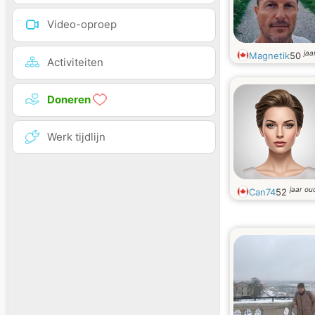
Video-oproep
jaa
Magnetik
50
Activiteiten
Doneren
Werk tijdlijn
jaar ou
Can74
52