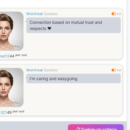
Montreal
Quebec
0.3
Connection based on mutual trust and
respects ♥️
jaar oud
ina112
44
Montreal
Quebec
0.4
I’m caring and easygoing
jaar oud
e321
49
Zoeken op criteria