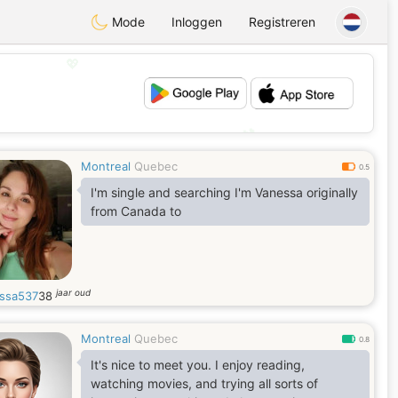
Mode
Inloggen
Registreren
💖
💕
Montreal
Quebec
0.5
I'm single and searching I'm Vanessa originally
from Canada to
jaar oud
ssa537
38
Montreal
Quebec
0.8
It's nice to meet you. I enjoy reading,
watching movies, and trying all sorts of