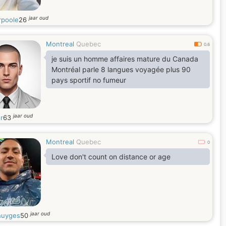
jaar oud
rpoole
26
Montreal
Quebec
0.6
je suis un homme affaires mature du Canada
Montréal parle 8 langues voyagée plus 90
pays sportif no fumeur
jaar oud
r
63
Montreal
Quebec
0
Love don't count on distance or age
jaar oud
uyges
50