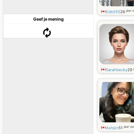
jaar 
Edb555
26
Geef je mening
Sarahbecky
29
jaar o
Ashjsn
51