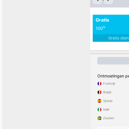
Gratis
%
100
Gratis die
Ontmoetingen pe
Frankrijk
België
Spanje
Italië
Zweden