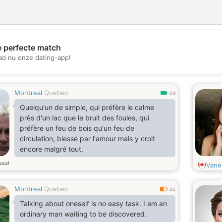
e perfecte match
💖
d nu onze dating-app!
💕
Montreal
Quebec
0.9
Quelqu'un de simple, qui préfère le calme
près d'un lac que le bruit des foules, qui
préfère un feu de bois qu'un feu de
circulation, blessé par l'amour mais y croit
encore malgré tout.
 oud
Vane
Montreal
Quebec
0.5
Talking about oneself is no easy task. I am an
ordinary man waiting to be discovered.