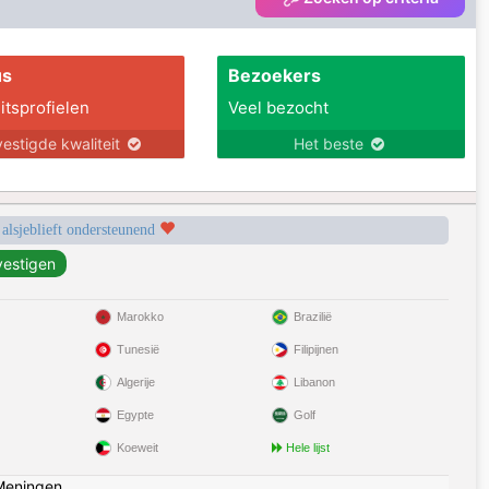
us
Bezoekers
itsprofielen
Veel bezocht
estigde kwaliteit
Het beste
 alsjeblieft ondersteunend
Marokko
Brazilië
Tunesië
Filipijnen
Algerije
Libanon
Egypte
Golf
Koeweit
Hele lijst
Meningen