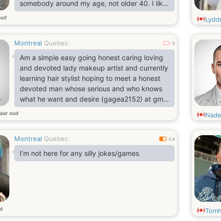
somebody around my age, not older 40. I like
to travel a lot.
oud
Lydd
Montreal
Quebec
0
Am a simple easy going honest caring loving
and devoted lady makeup artist and currently
learning hair stylist hoping to meet a honest
devoted man whose serious and who knows
what he want and desire (gagea2152) at gm
ail hoping to hear from a blessed man
jaar oud
Nade
Montreal
Quebec
0.4
I’m not here for any silly jokes/games
ud
Tomh