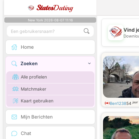
States
Dating
New York 2026-08-07 11:16
Vind j
Downloa
Home
Zoeken
Alle profielen
Matchmaker
Kaart gebruiken
jaar
Ben1238
54
Mijn Berichten
Chat