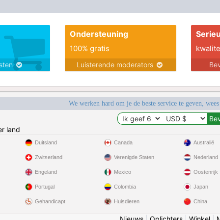
Ondersteuning
Serie
100% gratis
kwalite
nsten
Luisterende moderators
Bev
We werken hard om je de beste service te geven, wees
r land
Duitsland
Canada
Australië
Zwitserland
Verenigde Staten
Nederland
Engeland
Mexico
Oostenrijk
Portugal
Colombia
Japan
Gehandicapt
Huisdieren
China
Nieuws
|
Oplichters
|
Winkel
|