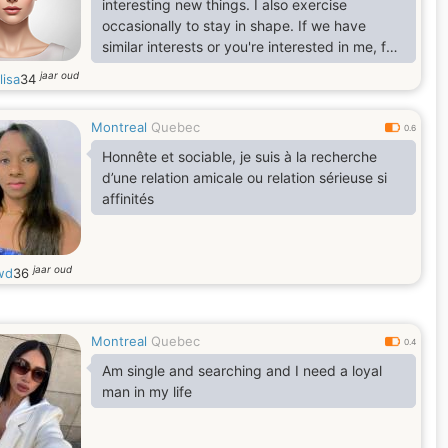
interesting new things. I also exercise
occasionally to stay in shape. If we have
similar interests or you're interested in me, feel
free to be my friend!
jaar oud
lisa
34
Montreal
Quebec
0.6
Honnête et sociable, je suis à la recherche
d’une relation amicale ou relation sérieuse si
affinités
jaar oud
wd
36
Montreal
Quebec
0.4
Am single and searching and I need a loyal
man in my life