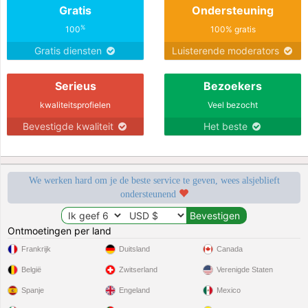
Gratis
Ondersteuning
%
100
100% gratis
Gratis diensten
Luisterende moderators
Serieus
Bezoekers
kwaliteitsprofielen
Veel bezocht
Bevestigde kwaliteit
Het beste
We werken hard om je de beste service te geven, wees alsjeblieft
ondersteunend
Ontmoetingen per land
Frankrijk
Duitsland
Canada
België
Zwitserland
Verenigde Staten
Spanje
Engeland
Mexico