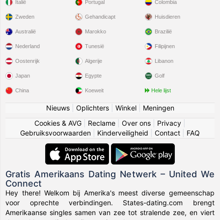
Italië
Portugal
Colombia
Zweden
Gehandicapt
Huisdieren
Australië
Marokko
Brazilië
Nederland
Tunesië
Filipijnen
Oostenrijk
Algerije
Libanon
Japan
Egypte
Golf
China
Koeweit
Hele lijst
Nieuws
|
Oplichters
|
Winkel
|
Meningen
Cookies & AVG
|
Reclame
|
Over ons
|
Privacy
|
Gebruiksvoorwaarden
|
Kinderveiligheid
|
Contact
|
FAQ
Gratis Amerikaans Dating Netwerk – United We
Connect
Hey there! Welkom bij Amerika's meest diverse gemeenschap
voor oprechte verbindingen. States-dating.com brengt
Amerikaanse singles samen van zee tot stralende zee, en viert