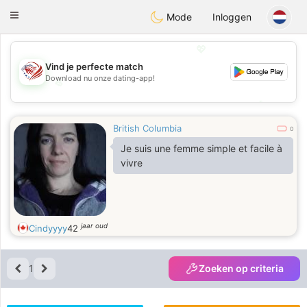
States
Dating
Toggle
Mode
Inloggen
navigation
💖
Vind je perfecte match
Download nu onze dating-app!
💖
💕
💕
British Columbia
0
Je suis une femme simple et facile à
vivre
jaar oud
Cindyyyy
42
1
Zoeken op criteria