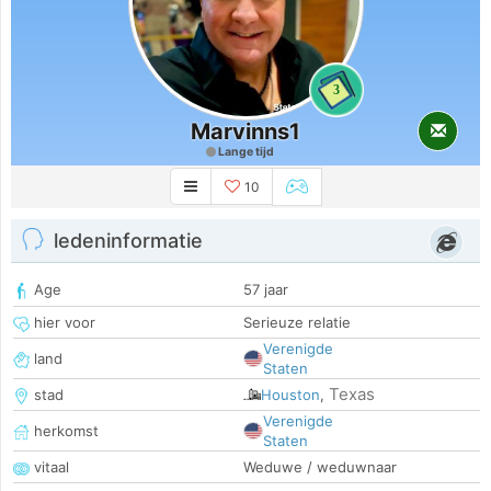
3
Marvinns1
Lange tijd
10
ledeninformatie
Age
57 jaar
hier voor
Serieuze relatie
Verenigde
land
Staten
Texas
stad
Houston
,
Verenigde
herkomst
Staten
vitaal
Weduwe / weduwnaar