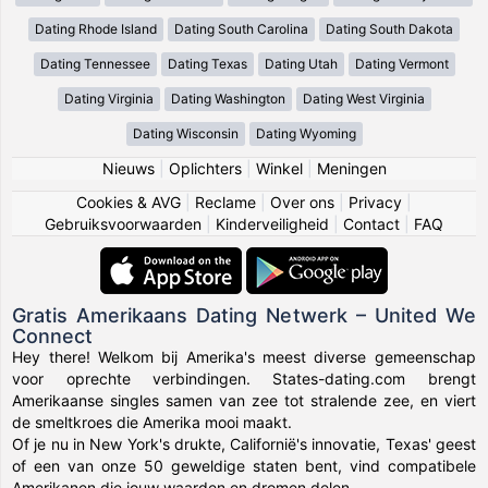
Dating Rhode Island
Dating South Carolina
Dating South Dakota
Dating Tennessee
Dating Texas
Dating Utah
Dating Vermont
Dating Virginia
Dating Washington
Dating West Virginia
Dating Wisconsin
Dating Wyoming
Nieuws
|
Oplichters
|
Winkel
|
Meningen
Cookies & AVG
|
Reclame
|
Over ons
|
Privacy
|
Gebruiksvoorwaarden
|
Kinderveiligheid
|
Contact
|
FAQ
Gratis Amerikaans Dating Netwerk – United We
Connect
Hey there! Welkom bij Amerika's meest diverse gemeenschap
voor oprechte verbindingen. States-dating.com brengt
Amerikaanse singles samen van zee tot stralende zee, en viert
de smeltkroes die Amerika mooi maakt.
Of je nu in New York's drukte, Californië's innovatie, Texas' geest
of een van onze 50 geweldige staten bent, vind compatibele
Amerikanen die jouw waarden en dromen delen.