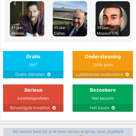
41 jaar
55 jaar
38 jaar
Abilene
Dallas
Missouri City
Gratis
Ondersteuning
%
100
100% gratis
Gratis diensten
Luisterende moderators
Serieus
Bezoekers
kwaliteitsprofielen
Veel bezocht
Bevestigde kwaliteit
Het beste
We werken hard om je de beste service te geven, wees alsjeblieft