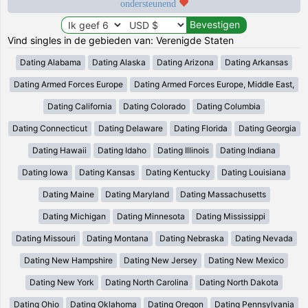
ondersteunend
Vind singles in de gebieden van: Verenigde Staten
Dating Alabama
Dating Alaska
Dating Arizona
Dating Arkansas
Dating Armed Forces Europe
Dating Armed Forces Europe, Middle East,
Dating California
Dating Colorado
Dating Columbia
Dating Connecticut
Dating Delaware
Dating Florida
Dating Georgia
Dating Hawaii
Dating Idaho
Dating Illinois
Dating Indiana
Dating Iowa
Dating Kansas
Dating Kentucky
Dating Louisiana
Dating Maine
Dating Maryland
Dating Massachusetts
Dating Michigan
Dating Minnesota
Dating Mississippi
Dating Missouri
Dating Montana
Dating Nebraska
Dating Nevada
Dating New Hampshire
Dating New Jersey
Dating New Mexico
Dating New York
Dating North Carolina
Dating North Dakota
Dating Ohio
Dating Oklahoma
Dating Oregon
Dating Pennsylvania