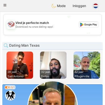
States
Dating
Toggle
Mode
Inloggen
navigation
💖
Vind je perfecte match
💖
Download nu onze dating-app!
💕
💕
Dating Man Texas
28 jaar
32 jaar
62 jaar
San Antonio
Dallas
Pflugerville
0.5/1