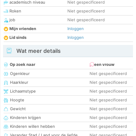
academisch niveau
Niet gespecificeerd
Roken
Niet gespecificeerd
job
Niet gespecificeerd
Mijn vrienden
Inloggen
Lid sinds
Inloggen
Wat meer details
Op zoek naar
een vrouw
Ogenkleur
Niet gespecificeerd
Haarkleur
Niet gespecificeerd
Lichaamstype
Niet gespecificeerd
Hoogte
Niet gespecificeerd
Gewicht
Niet gespecificeerd
Kinderen krijgen
Niet gespecificeerd
Kinderen willen hebben
Niet gespecificeerd
Verander Stad / Land voor de liefde
Niet gespecificeerd