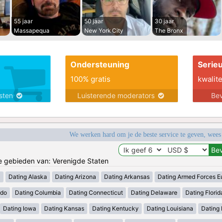
55 jaar
50 jaar
30 jaar
Massapequa
New York City
The Bronx
Ondersteuning
Serie
100% gratis
kwalite
nsten
Luisterende moderators
Bev
We werken hard om je de beste service te geven, wees
de gebieden van: Verenigde Staten
a
Dating Alaska
Dating Arizona
Dating Arkansas
Dating Armed Forces E
ado
Dating Columbia
Dating Connecticut
Dating Delaware
Dating Florid
Dating Iowa
Dating Kansas
Dating Kentucky
Dating Louisiana
Dating