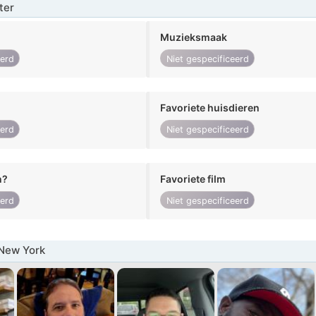
ter
Muzieksmaak
eerd
Niet gespecificeerd
Favoriete huisdieren
eerd
Niet gespecificeerd
n?
Favoriete film
eerd
Niet gespecificeerd
New York