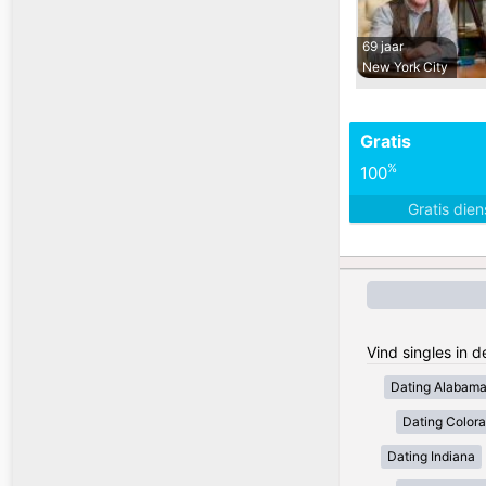
69 jaar
New York City
Gratis
%
100
Gratis die
Vind singles in 
Dating Alabam
Dating Color
Dating Indiana