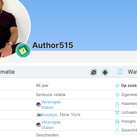
Author515
1
rmatie
Wat
46 jaar
Op zoek
Serieuze relatie
Ogenkle
Verenigde
Haarkle
Staten
Lichaam
New York
Brooklyn
,
Hoogte
Verenigde
Staten
Gewich
Gescheiden