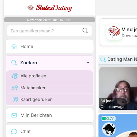
States
Dating
New York 2026-08-06 17:50
Vind j
Downloa
Home
Dating Man N
Zoeken
Alle profielen
Matchmaker
Kaart gebruiken
64 jaar
Cheektowaga
Mijn Berichten
0.7/1
Chat