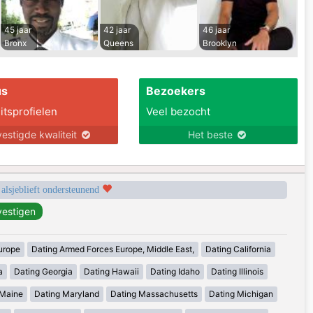
45 jaar
42 jaar
46 jaar
Bronx
Queens
Brooklyn
us
Bezoekers
itsprofielen
Veel bezocht
estigde kwaliteit
Het beste
 alsjeblieft ondersteunend
urope
Dating Armed Forces Europe, Middle East,
Dating California
a
Dating Georgia
Dating Hawaii
Dating Idaho
Dating Illinois
 Maine
Dating Maryland
Dating Massachusetts
Dating Michigan