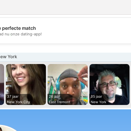
e perfecte match
💖
d nu onze dating-app!
💕
ew York
37 jaar
26 jaar
35 jaar
New York City
East Tremont
New York