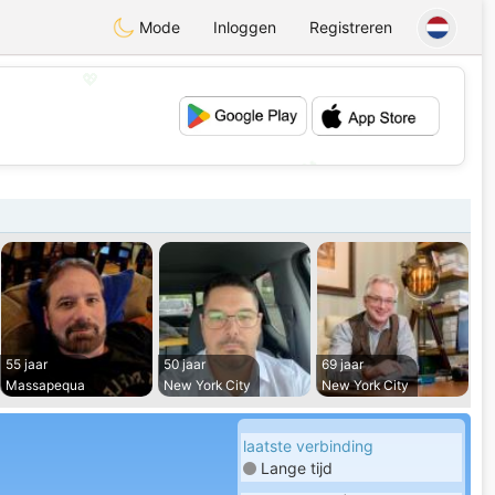
Mode
Inloggen
Registreren
💖
💕
55 jaar
50 jaar
69 jaar
Massapequa
New York City
New York City
laatste verbinding
Lange tijd