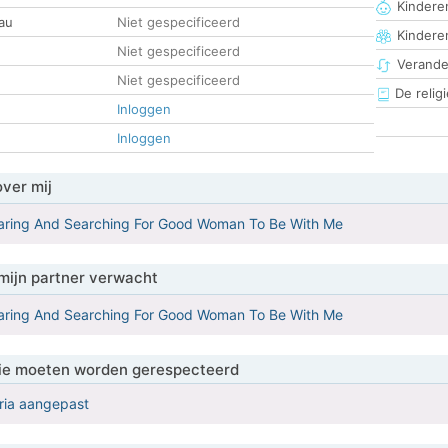
Kinderen
au
Niet gespecificeerd
Kindere
Niet gespecificeerd
Verander
Niet gespecificeerd
De religi
Inloggen
Inloggen
over mij
Caring And Searching For Good Woman To Be With Me
mijn partner verwacht
Caring And Searching For Good Woman To Be With Me
 die moeten worden gerespecteerd
eria aangepast