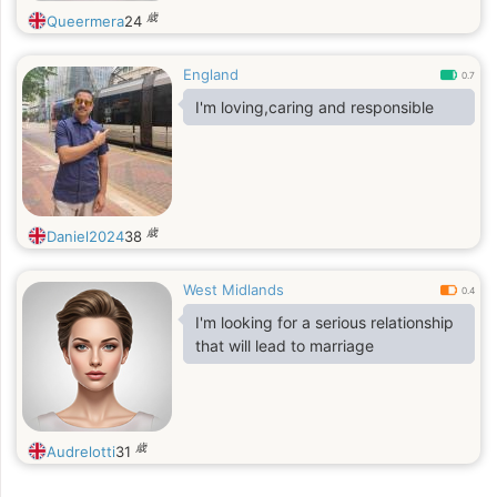
歳
Queermera
24
England
0.7
I'm loving,caring and responsible
歳
Daniel2024
38
West Midlands
0.4
I'm looking for a serious relationship
that will lead to marriage
歳
Audrelotti
31