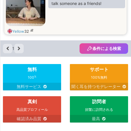
talk someone as a friends!
歳
Yellow
32
1
条件による検索
無料
サポート
%
100
100%無料
無料サービス
聞く耳を持つモデレーター
真剣
訪問者
高品質プロフィール
頻繁に訪問される
確認済み品質
最高