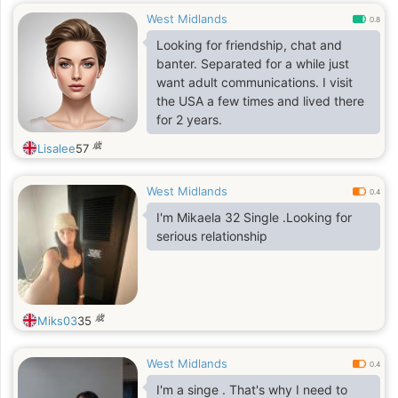
West Midlands
0.8
Looking for friendship, chat and
banter. Separated for a while just
want adult communications. I visit
the USA a few times and lived there
for 2 years.
歳
Lisalee
57
West Midlands
0.4
I'm Mikaela 32 Single .Looking for
serious relationship
歳
Miks03
35
West Midlands
0.4
I'm a singe . That's why I need to