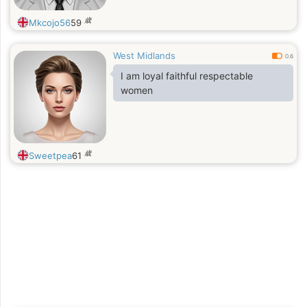
歳
Mkcojo56
59
West Midlands
0.6
I am loyal faithful respectable
women
歳
Sweetpea
61