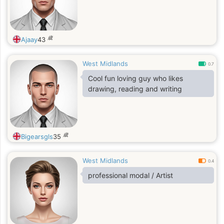
歳
Ajaay
43
West Midlands
0.7
Cool fun loving guy who likes
drawing, reading and writing
歳
Bigearsgls
35
West Midlands
0.4
professional modal / Artist