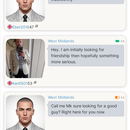
歳
Ebet2016
47
West Midlands
0.9
Hey. I am initially looking for
friendship then hopefully something
more serious.
歳
Karl0501
53
West Midlands
0.4
Call me Mk sure looking for a good
guy? Right here for you now