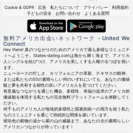
Cookie & GDPR
|
広告
|
私たちについて
|
プライバシー
|
利用規約
|
子どもの安全
|
お問い合わせ
|
よくある質問
無料アメリカ出会いネットワーク - United We
Connect
Hey there! 真のつながりのためのアメリカで最も多様なコミュニテ
ィへようこそ。States-dating.comは海から輝く海まで、アメリカ
人シングルを結びつけ、アメリカを美しくする人種のるつぼを祝い
ます。
ニューヨークの忙しさ、カリフォルニアの革新、テキサスの精神、
または私たちの50の素晴らしい州のいずれにいても、あなたの価値
観と夢を共有する相性の良いアメリカ人を見つけてください。
有意義なつながりを通じた機会、多様性、幸福の追求のアメリカ的
価値観を体現する私たちの完全無料プラットフォームを体験してく
ださい。
何千ものアメリカ人が地域的多様性と国家的統一の両方を祝う私た
ちのコミュニティを通じて持続的な関係を築いています。
琥珀色の穀物の波から紫の山の威厳まで、あなたの次の素晴らしい
アメリカンつながりが待っています！