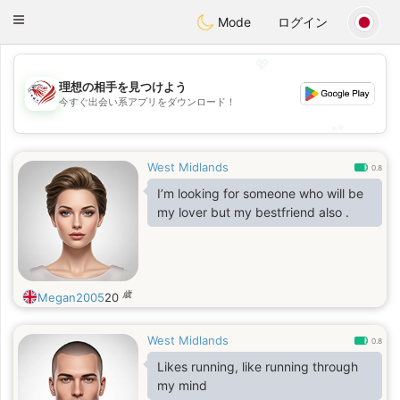
States
Dating
Toggle
Mode
ログイン
navigation
💖
理想の相手を見つけよう
💖
今すぐ出会い系アプリをダウンロード！
💕
💕
West Midlands
0.8
I’m looking for someone who will be
my lover but my bestfriend also .
歳
Megan2005
20
West Midlands
0.8
Likes running, like running through
my mind