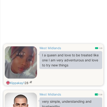
West Midlands
0.9
I a queen and love to be treated like
one I am very adventurous and love
to try new things
歳
Kippakay1
28
West Midlands
0.8
very simple, understanding and
trustworthy