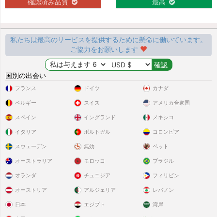
確認済み品質
最高
私たちは最高のサービスを提供するために懸命に働いています。
ご協力をお願いします
国別の出会い
フランス
ドイツ
カナダ
ベルギー
スイス
アメリカ合衆国
スペイン
イングランド
メキシコ
イタリア
ポルトガル
コロンビア
スウェーデン
無効
ペット
オーストラリア
モロッコ
ブラジル
オランダ
チュニジア
フィリピン
オーストリア
アルジェリア
レバノン
日本
エジプト
湾岸