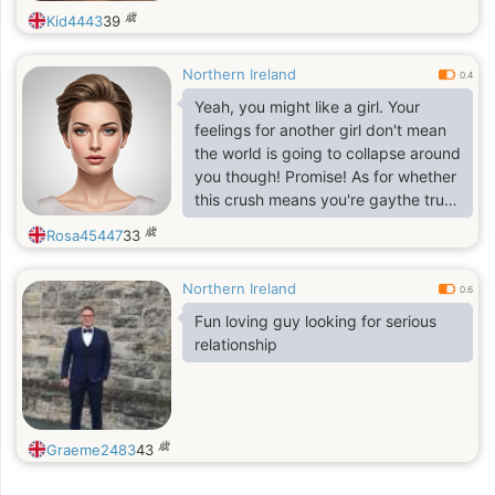
歳
Kid4443
39
Northern Ireland
0.4
Yeah, you might like a girl. Your
feelings for another girl don't mean
the world is going to collapse around
you though! Promise! As for whether
this crush means you're gaythe truth
of the matter is that nobody can
歳
Rosa45447
33
answer that but yourself.
Northern Ireland
0.6
Fun loving guy looking for serious
relationship
歳
Graeme2483
43