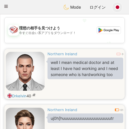
States
Dating
Toggle
Mode
ログイン
navigation
💖
理想の相手を見つけよう
今すぐ出会い系アプリをダウンロード！
💖
💕
💕
Northern Ireland
0
well I mean medical doctor and at
least I have had working and I need
someone who is hardworking too
歳
Drkelvin
40
Northern Ireland
0.1
uj0h[huuuuuuuuuuuuuuuuuuuuutr