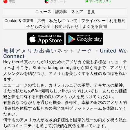
中国
クウェート
すべてのリスト
ニュース
|
詐欺師
|
ストア
|
意見
Cookie & GDPR
|
広告
|
私たちについて
|
プライバシー
|
利用規約
|
子どもの安全
|
お問い合わせ
|
よくある質問
無料アメリカ出会いネットワーク - United We
Connect
Hey there! 真のつながりのためのアメリカで最も多様なコミュニテ
ィへようこそ。States-dating.comは海から輝く海まで、アメリカ
人シングルを結びつけ、アメリカを美しくする人種のるつぼを祝い
ます。
ニューヨークの忙しさ、カリフォルニアの革新、テキサスの精神、
または私たちの50の素晴らしい州のいずれにいても、あなたの価値
観と夢を共有する相性の良いアメリカ人を見つけてください。
有意義なつながりを通じた機会、多様性、幸福の追求のアメリカ的
価値観を体現する私たちの完全無料プラットフォームを体験してく
ださい。
何千ものアメリカ人が地域的多様性と国家的統一の両方を祝う私た
ちのコミュニティを通じて持続的な関係を築いています。