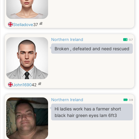
歳
Stelladove
37
Northern Ireland
0.7
Broken , defeated and need rescued
歳
John1690
42
Northern Ireland
0.9
Hi ladies work has a farmer short
black hair green eyes Iam 6ft3