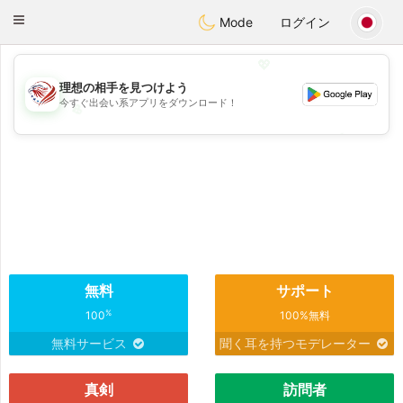
States
Dating
Toggle
Mode
ログイン
navigation
💖
理想の相手を見つけよう
今すぐ出会い系アプリをダウンロード！
💖
💕
💕
無料
サポート
%
100
100%無料
無料サービス
聞く耳を持つモデレーター
真剣
訪問者