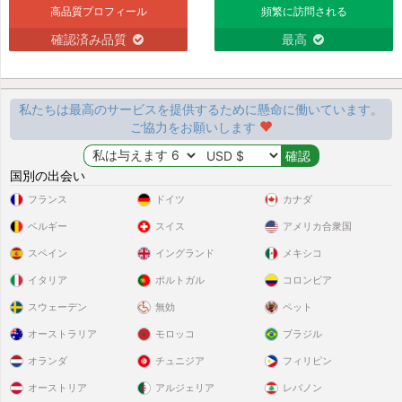
高品質プロフィール
頻繁に訪問される
確認済み品質
最高
私たちは最高のサービスを提供するために懸命に働いています。
ご協力をお願いします
国別の出会い
フランス
ドイツ
カナダ
ベルギー
スイス
アメリカ合衆国
スペイン
イングランド
メキシコ
イタリア
ポルトガル
コロンビア
スウェーデン
無効
ペット
オーストラリア
モロッコ
ブラジル
オランダ
チュニジア
フィリピン
オーストリア
アルジェリア
レバノン