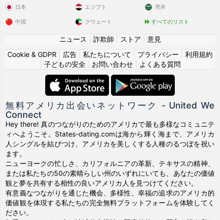
日本
エジプト
湾岸
中国
クウェート
すべてのリスト
ニュース
|
詐欺師
|
ストア
|
意見
Cookie & GDPR
|
広告
|
私たちについて
|
プライバシー
|
利用規約
|
子どもの安全
|
お問い合わせ
|
よくある質問
無料アメリカ出会いネットワーク - United We
Connect
Hey there! 真のつながりのためのアメリカで最も多様なコミュニテ
ィへようこそ。States-dating.comは海から輝く海まで、アメリカ
人シングルを結びつけ、アメリカを美しくする人種のるつぼを祝い
ます。
ニューヨークの忙しさ、カリフォルニアの革新、テキサスの精神、
または私たちの50の素晴らしい州のいずれにいても、あなたの価値
観と夢を共有する相性の良いアメリカ人を見つけてください。
有意義なつながりを通じた機会、多様性、幸福の追求のアメリカ的
価値観を体現する私たちの完全無料プラットフォームを体験してく
ださい。